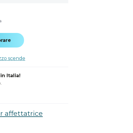
a
rare
ezzo scende
n Italia!
.
 affettatrice