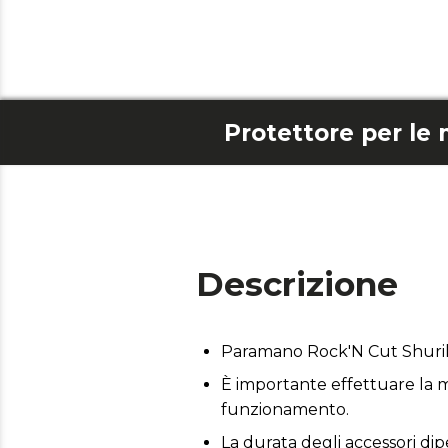
Descrizione
Paramano Rock'N Cut Shurik
È importante effettuare la m
funzionamento.
La durata degli accessori dip