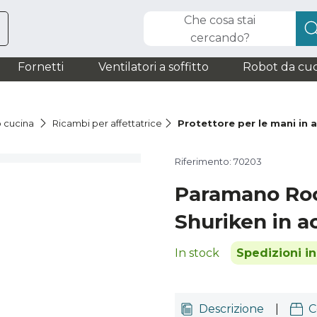
Che cosa stai
cercando?
Fornetti
Ventilatori a soffitto
Robot da cuc
o cucina
Ricambi per affettatrice
Protettore per le mani in 
Riferimento: 70203
Paramano Roc
Shuriken in a
In stock
Spedizioni i
Descrizione
|
C