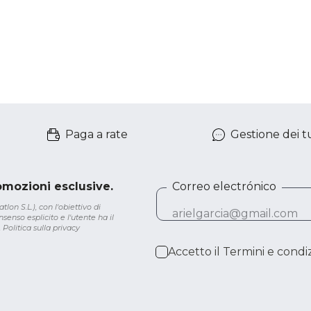
Paga a rate
Gestione dei tu
romozioni esclusive.
Correo electrónico
lon S.L.), con l'obiettivo di
senso esplicito e l'utente ha il
.
Politica sulla privacy
Accetto il
Termini e condiz