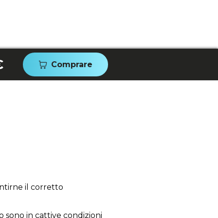
€
Comprare
tirne il corretto
o sono in cattive condizioni