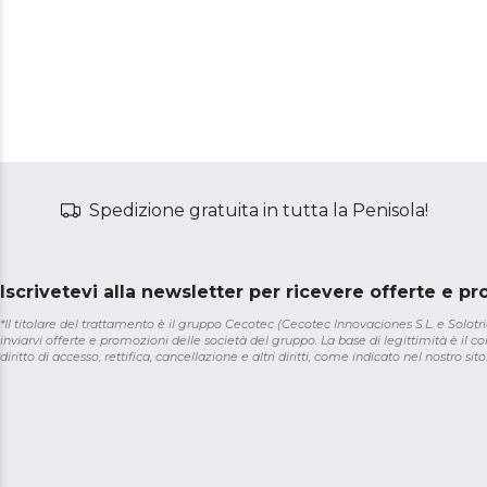
Spedizione gratuita in tutta la Penisola!
Iscrivetevi alla newsletter per ricevere offerte e p
*Il titolare del trattamento è il gruppo Cecotec (Cecotec Innovaciones S.L. e Solotriat
inviarvi offerte e promozioni delle società del gruppo. La base di legittimità è il con
diritto di accesso, rettifica, cancellazione e altri diritti, come indicato nel nostro sito