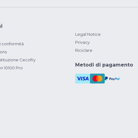
i
Legal Notice
Privacy
i conformità
Riciclare
ions
ituzione Cecofry
Metodi di pagamento
on 10100 Pro