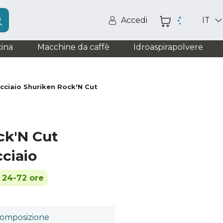
Accedi
IT
ina
Macchine da caffè
Idroaspirapolvere
acciaio Shuriken Rock'N Cut
k'N Cut
cciaio
n 24-72 ore
omposizione