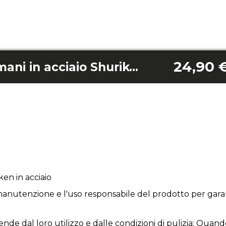
24,90 
Protettore per le mani in acciaio Shuriken Rock'N Cut
en in acciaio
anutenzione e l'uso responsabile del prodotto per garan
ende dal loro utilizzo e dalle condizioni di pulizia; Quand