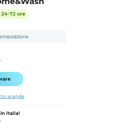
Home&Wash
n 24-72 ore
omposizione
a
rare
ezzo scende
n Italia!
.