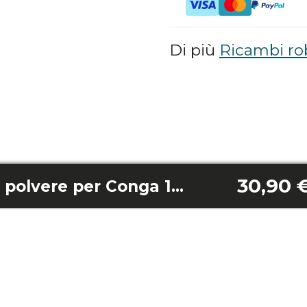
Di più
Ricambi ro
30,90 
Contenitore per la polvere per Conga 15090 Spin Revolution Home&Wash/ Conga 16090 Ai Spin Revolution Home&Wash