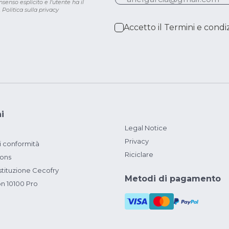
senso esplicito e l'utente ha il
.
Politica sulla privacy
Accetto il
Termini e condiz
i
Legal Notice
Privacy
i conformità
Riciclare
ions
ituzione Cecofry
Metodi di pagamento
on 10100 Pro