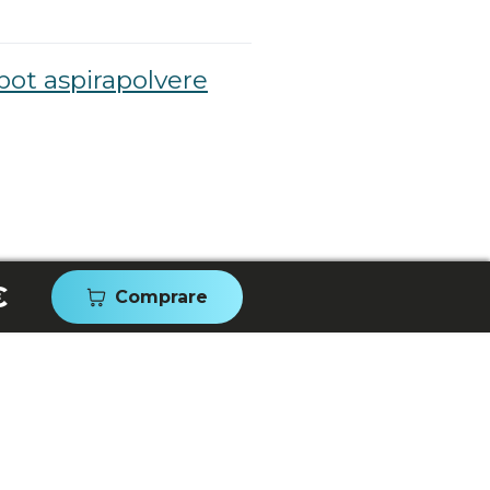
bot aspirapolvere
€
Comprare