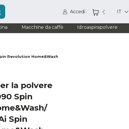
Accedi
IT
ina
Macchine da caffè
Idroaspirapolvere
 Spin Revolution Home&Wash
er la polvere
090 Spin
Home&Wash/
Ai Spin