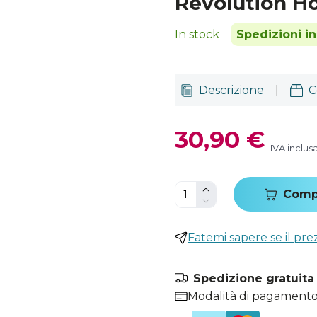
Revolution 
In stock
Spedizioni i
Descrizione
|
C
30,90 €
IVA inclus
Comp
Fatemi sapere se il pr
Spedizione gratuita i
Modalità di pagamento