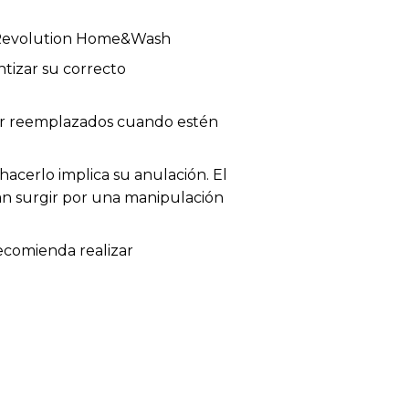
n Revolution Home&Wash
tizar su correcto
 ser reemplazados cuando estén
acerlo implica su anulación. El
dan surgir por una manipulación
recomienda realizar