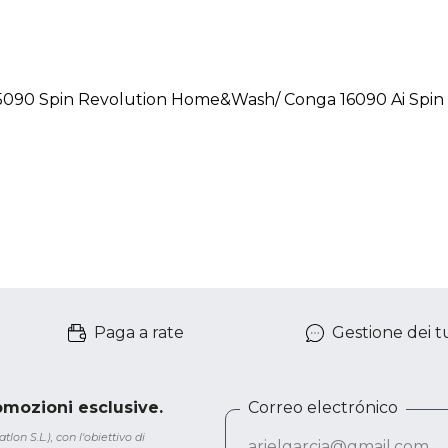
 15090 Spin Revolution Home&Wash/ Conga 16090 Ai Sp
Paga a rate
Gestione dei tu
romozioni esclusive.
Correo electrónico
lon S.L.), con l'obiettivo di