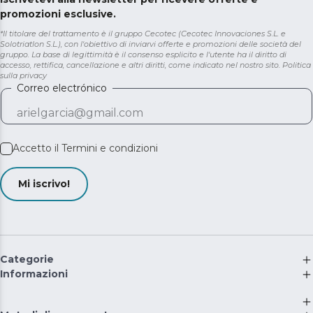
promozioni esclusive.
*Il titolare del trattamento è il gruppo Cecotec (Cecotec Innovaciones S.L. e
Solotriatlon S.L.), con l'obiettivo di inviarvi offerte e promozioni delle società del
gruppo. La base di legittimità è il consenso esplicito e l'utente ha il diritto di
accesso, rettifica, cancellazione e altri diritti, come indicato nel nostro sito.
Politica
sulla privacy
Correo electrónico
Accetto il
Termini e condizioni
Mi iscrivo!
Categorie
Informazioni