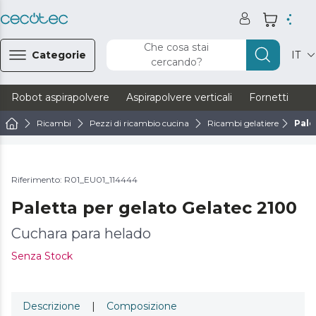
Che cosa stai
Categorie
IT
cercando?
Robot aspirapolvere
Aspirapolvere verticali
Fornetti
Ve
Ricambi
Pezzi di ricambio cucina
Ricambi gelatiere
Pale
Riferimento: R01_EU01_114444
Paletta per gelato Gelatec 2100
Cuchara para helado
Senza Stock
Descrizione
|
Composizione