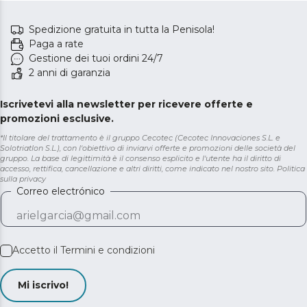
Spedizione gratuita in tutta la Penisola!
Paga a rate
Gestione dei tuoi ordini 24/7
2 anni di garanzia
Iscrivetevi alla newsletter per ricevere offerte e
promozioni esclusive.
*Il titolare del trattamento è il gruppo Cecotec (Cecotec Innovaciones S.L. e
Solotriatlon S.L.), con l'obiettivo di inviarvi offerte e promozioni delle società del
gruppo. La base di legittimità è il consenso esplicito e l'utente ha il diritto di
accesso, rettifica, cancellazione e altri diritti, come indicato nel nostro sito.
Politica
sulla privacy
Correo electrónico
Accetto il
Termini e condizioni
Mi iscrivo!