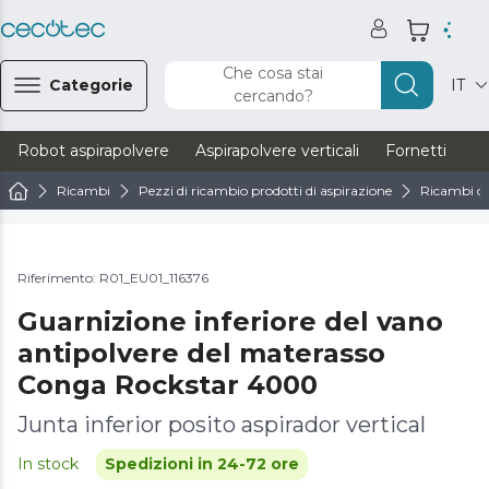
Che cosa stai
Categorie
IT
cercando?
Robot aspirapolvere
Aspirapolvere verticali
Fornetti
Ve
Ricambi
Pezzi di ricambio prodotti di aspirazione
Ricambi di
Riferimento: R01_EU01_116376
Guarnizione inferiore del vano
antipolvere del materasso
Conga Rockstar 4000
Junta inferior posito aspirador vertical
In stock
Spedizioni in 24-72 ore