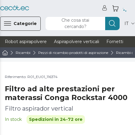
Che cosa stai
Categorie
IT
cercando?
Robot aspirapolvere
Aspirapolvere verticali
Fornetti
Ve
Ricambi
Pezzi di ricambio prodotti di aspirazione
Ricambi di
Riferimento: R01_EU01_116374
Filtro ad alte prestazioni per
materassi Conga Rockstar 4000
Filtro aspirador vertical
In stock
Spedizioni in 24-72 ore