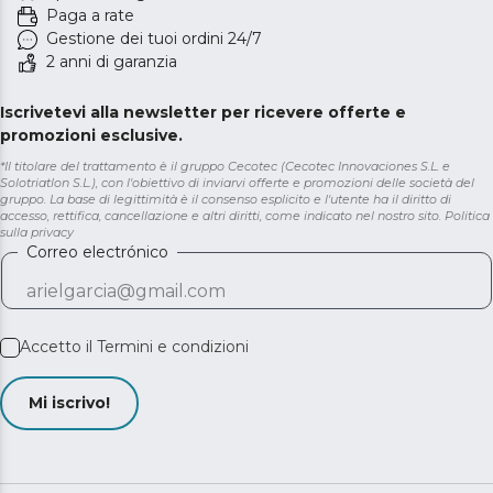
Paga a rate
Gestione dei tuoi ordini 24/7
2 anni di garanzia
Iscrivetevi alla newsletter per ricevere offerte e
promozioni esclusive.
*Il titolare del trattamento è il gruppo Cecotec (Cecotec Innovaciones S.L. e
Solotriatlon S.L.), con l'obiettivo di inviarvi offerte e promozioni delle società del
gruppo. La base di legittimità è il consenso esplicito e l'utente ha il diritto di
accesso, rettifica, cancellazione e altri diritti, come indicato nel nostro sito.
Politica
sulla privacy
Correo electrónico
Accetto il
Termini e condizioni
Mi iscrivo!