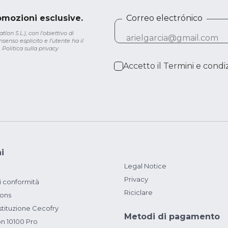
romozioni esclusive.
Correo electrónico
lon S.L.), con l'obiettivo di
senso esplicito e l'utente ha il
.
Politica sulla privacy
Accetto il
Termini e condiz
i
Legal Notice
Privacy
i conformità
Riciclare
ions
ituzione Cecofry
Metodi di pagamento
on 10100 Pro