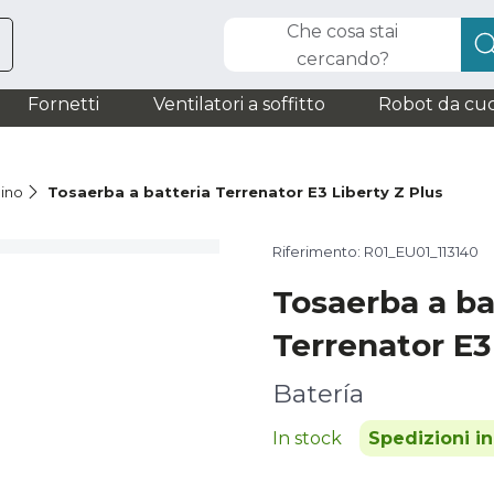
Che cosa stai
cercando?
Fornetti
Ventilatori a soffitto
Robot da cuc
dino
Tosaerba a batteria Terrenator E3 Liberty Z Plus
Riferimento: R01_EU01_113140
Tosaerba a ba
Terrenator E3
Batería
In stock
Spedizioni i