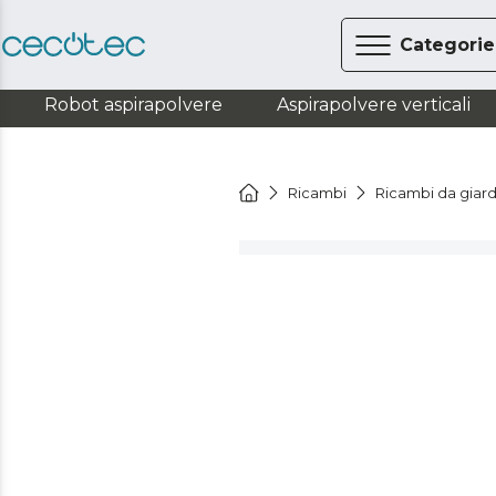
Categorie
Robot aspirapolvere
Aspirapolvere verticali
Ricambi
Ricambi da giar