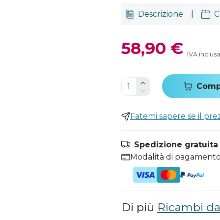
Descrizione
|
C
58,90 €
IVA inclus
Comp
Fatemi sapere se il pr
Spedizione gratuita i
Modalità di pagamento
Di più
Ricambi da