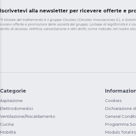
Iscrivetevi alla newsletter per ricevere offerte e p
*Il titolare del trattamento è il gruppo Cecotec (Cecotec Innovaciones S.L. e Solotriat
inviarvi offerte e promozioni delle società del gruppo. La base di legittimità è il con
diritto di accesso, rettifica, cancellazione e altri diritti, come indicato nel nostro sito
Categorie
Informazion
Aspirazione
Cookies
Elettrodomestici
Dichiarazione d
Ventilazione/Riscaldamento
General Condit
Cucina
Programma Sost
Mobilità
Modulo Total Ir