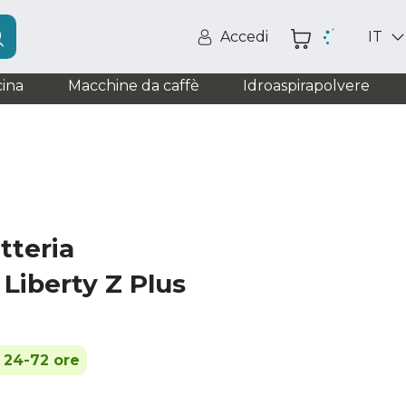
Accedi
IT
ina
Macchine da caffè
Idroaspirapolvere
tteria
 Liberty Z Plus
n 24-72 ore