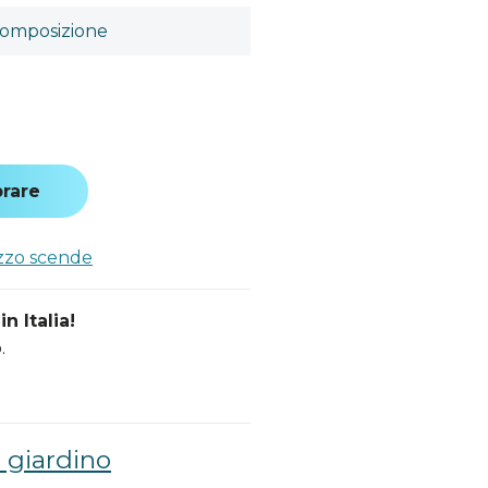
omposizione
a
rare
ezzo scende
n Italia!
.
 giardino