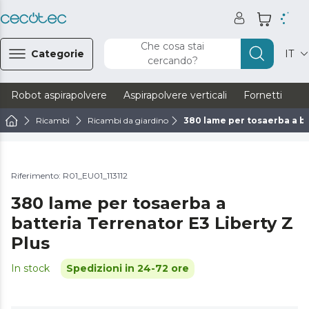
Che cosa stai
Categorie
IT
cercando?
Robot aspirapolvere
Aspirapolvere verticali
Fornetti
Ve
Ricambi
Ricambi da giardino
380 lame per tosaerba a ba
Riferimento: R01_EU01_113112
380 lame per tosaerba a
batteria Terrenator E3 Liberty Z
Plus
In stock
Spedizioni in 24-72 ore