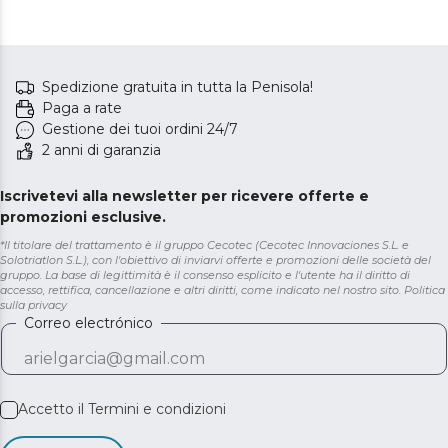
Spedizione gratuita in tutta la Penisola!
Paga a rate
Gestione dei tuoi ordini 24/7
2 anni di garanzia
Iscrivetevi alla newsletter per ricevere offerte e
promozioni esclusive.
*Il titolare del trattamento è il gruppo Cecotec (Cecotec Innovaciones S.L. e
Solotriatlon S.L.), con l'obiettivo di inviarvi offerte e promozioni delle società del
gruppo. La base di legittimità è il consenso esplicito e l'utente ha il diritto di
accesso, rettifica, cancellazione e altri diritti, come indicato nel nostro sito.
Politica
sulla privacy
Correo electrónico
Accetto il
Termini e condizioni