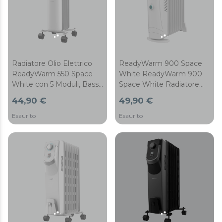
Radiatore Olio Elettrico
ReadyWarm 900 Space
ReadyWarm 550 Space
White ReadyWarm 900
White con 5 Moduli, Basso
Space White Radiatore
Consumo, 1000 W, 3
elettrico ad olio a 9
44,90 €
49,90 €
Livelli di Potenza, Sistema
Moduli, basso consumo
di Sicurezza, Ruote 12 m2
energetico, 1000 W,
Esaurito
Esaurito
sistema di sicurezza, 15
m2