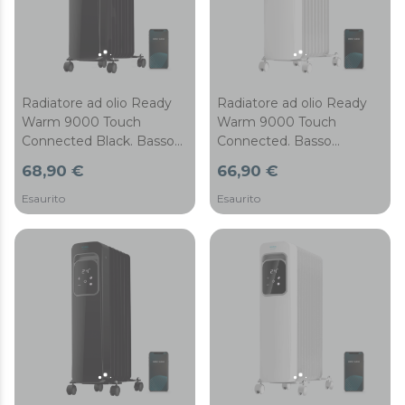
Radiatore ad olio Ready
Radiatore ad olio Ready
Warm 9000 Touch
Warm 9000 Touch
Connected Black. Basso
Connected. Basso
consumo, 9 elementi,
consumo, 9 elementi,
68,90 €
66,90 €
2000 W, controllo via app,
2000 W, controllo via app,
3 modalità di
3 modalità di
Esaurito
Esaurito
funzionamento, display
funzionamento, display
LCD, controllo touch,
LCD, controllo touch,
timer, 20 m2
timer, ruote, 20 m2