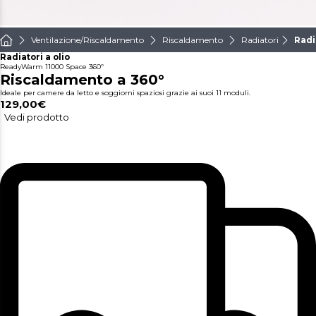
Ventilazione/Riscaldamento
Riscaldamento
Radiatori
Radi
Radiatori a olio
ReadyWarm 11000 Space 360º
Riscaldamento a 360°
Ideale per camere da letto e soggiorni spaziosi grazie ai suoi 11 moduli.
129,00€
Vedi prodotto