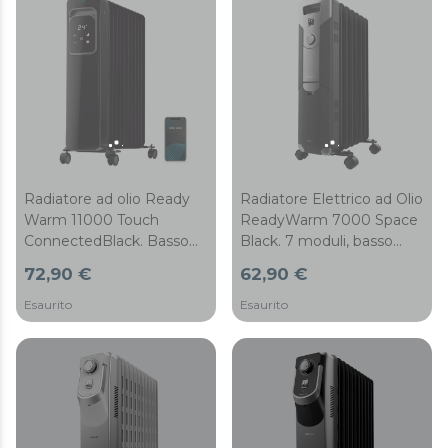
Radiatore ad olio Ready
Radiatore Elettrico ad Olio
Warm 11000 Touch
ReadyWarm 7000 Space
ConnectedBlack. Basso
Black. 7 moduli, basso
consumo, 11 elementi,
consumo energetico,
72,90 €
62,90 €
2500 W, controllo via app,
1500 W, 3 livelli,
3 modalità di
avvolgicavo, sistema di
Esaurito
Esaurito
funzionamento, display
sicurezza, rotelle, 15 m2
LCD, controllo touch,
timer, 25m2