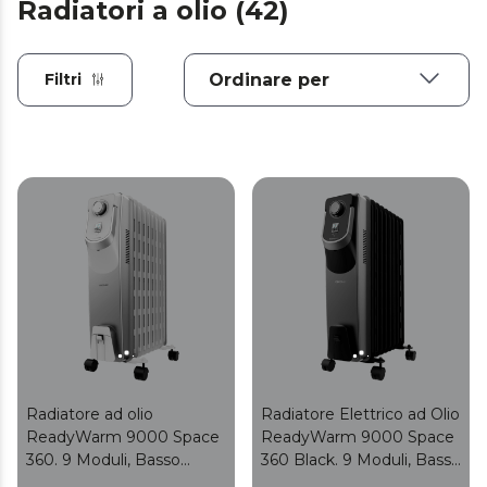
Radiatori a olio (42)
Filtri
Radiatore ad olio
Radiatore Elettrico ad Olio
ReadyWarm 9000 Space
ReadyWarm 9000 Space
360. 9 Moduli, Basso
360 Black. 9 Moduli, Basso
Consumo, 2000 W, 3
Consumo, 2000 W, 3