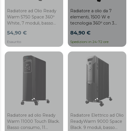
Radiatore ad Olio Ready
Radiatore a olio da 7
Warm 5750 Space 360º
elementi, 1500 W e
White, 7 moduli, basso
tecnologia 360º con 3
consumo, 1500 W, 3 livelli
livelli di potenza, copertura
54,90 €
84,90 €
di potenza, protezione
di 18 m², avvolgi-cavo,
contro il surriscaldamento
controllo semplice,
Esaurito
Spedizioni in 24-72 ore
e anti ribaltamento, ruote,
manico, ruote e doppio
18 m2
sistema di sicurezza.
Radiatore ad olio Ready
Radiatore Elettrico ad Olio
Warm 11000 Touch Black.
ReadyWarm 9000 Space
Basso consumo, 11
Black. 9 moduli, basso