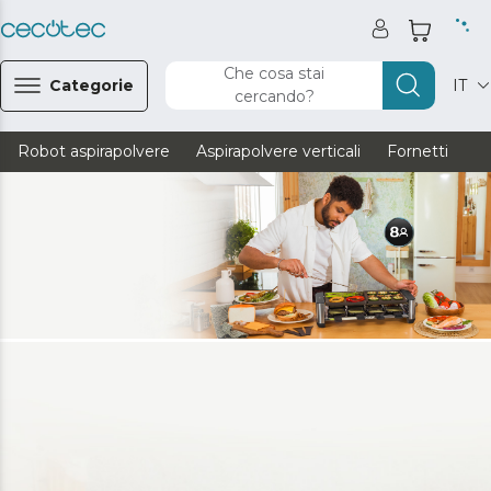
Che cosa stai
Categorie
IT
cercando?
Robot aspirapolvere
Aspirapolvere verticali
Fornetti
Ve