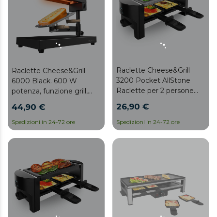
antiaderenti e 8 spatole in
piccole antiaderenti e 8
legno.
spatole in legno.
Raclette Cheese&Grill
Raclette Cheese&Grill
3200 Pocket AllStone
6000 Black. 600 W
Raclette per 2 persone
potenza, funzione grill,
con grill da 320 W. Con
finiture acciaio inox,
26,90 €
44,90 €
struttura dal design con
termostato regolabile, 2
rifiniture in acciaio
spatole di legno, griglia
Spedizioni in 24-72 ore
Spedizioni in 24-72 ore
inossidabile, tasto On/Off
superiore antiaderente
e piastra piastra per
arrostire in pietra. Include
2 piccole padelle
antiaderenti e 1 spatola in
legno.