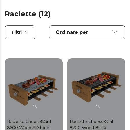
Raclette (12)
Filtri
Raclette Cheese&Grill
Raclette Cheese&Grill
8600 Wood AllStone.
8200 Wood Black.