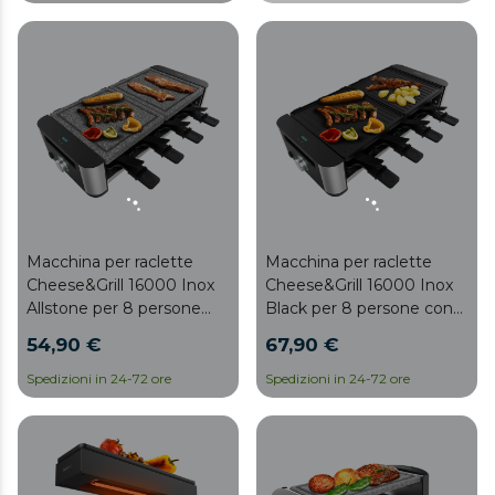
rimovibile
Macchina per raclette
Macchina per raclette
Cheese&Grill 16000 Inox
Cheese&Grill 16000 Inox
Allstone per 8 persone
Black per 8 persone con
con grill da 1400 W. Con
grill da 1400 W. Dotata di
54,90 €
67,90 €
struttura di design con
struttura di design con
finiture in acciaio
finiture in acciaio inox,
Spedizioni in 24-72 ore
Spedizioni in 24-72 ore
inossidabile, termostato
termostato regolabile e
regolabile e piastra in
piastra grill antiaderente in
pietra naturale con
alluminio pressofuso con
superficie piana in ferro.
superficie mista griglia-
Include 8 padelle piccole
ferro. Include 8 padelle