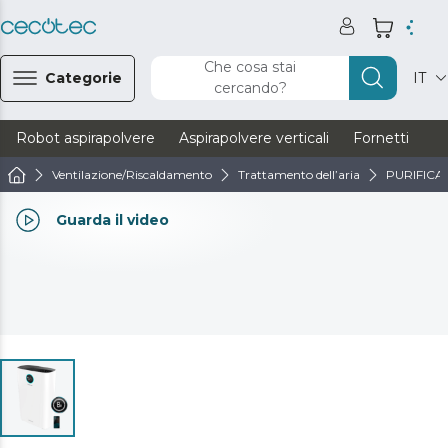
Che cosa stai
Categorie
IT
cercando?
Robot aspirapolvere
Aspirapolvere verticali
Fornetti
Ve
Ventilazione/Riscaldamento
Trattamento dell’aria
PURIFICA
Guarda il video