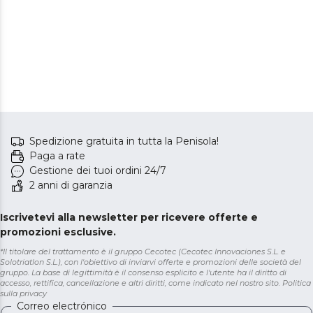
Spedizione gratuita in tutta la Penisola!
Paga a rate
Gestione dei tuoi ordini 24/7
2 anni di garanzia
Iscrivetevi alla newsletter per ricevere offerte e
promozioni esclusive.
*Il titolare del trattamento è il gruppo Cecotec (Cecotec Innovaciones S.L. e
Solotriatlon S.L.), con l'obiettivo di inviarvi offerte e promozioni delle società del
gruppo. La base di legittimità è il consenso esplicito e l'utente ha il diritto di
accesso, rettifica, cancellazione e altri diritti, come indicato nel nostro sito.
Politica
sulla privacy
Correo electrónico