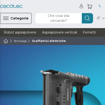
Che cosa stai
Categorie
IT
cercando?
Robot aspirapolvere
Aspirapolvere verticali
Fornetti
Ve
Bricolage
Graffatrici elettriche