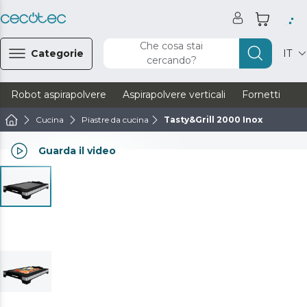
Che cosa stai
Categorie
IT
cercando?
Robot aspirapolvere
Aspirapolvere verticali
Fornetti
Ve
Cucina
Piastre da cucina
Tasty&Grill 2000 Inox
Guarda il video