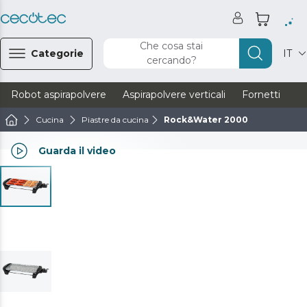
Che cosa stai
Categorie
IT
cercando?
Robot aspirapolvere
Aspirapolvere verticali
Fornetti
Ve
Cucina
Piastre da cucina
Rock&Water 2000
Guarda il video