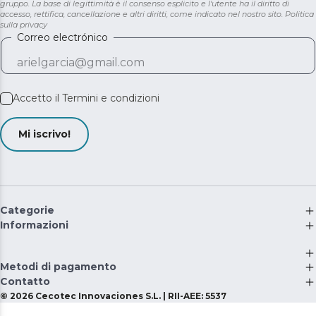
gruppo. La base di legittimità è il consenso esplicito e l'utente ha il diritto di
accesso, rettifica, cancellazione e altri diritti, come indicato nel nostro sito.
Politica
sulla privacy
Correo electrónico
Accetto il
Termini e condizioni
Mi iscrivo!
Categorie
Informazioni
Metodi di pagamento
Contatto
©
2026
Cecotec Innovaciones S.L. | RII-AEE: 5537