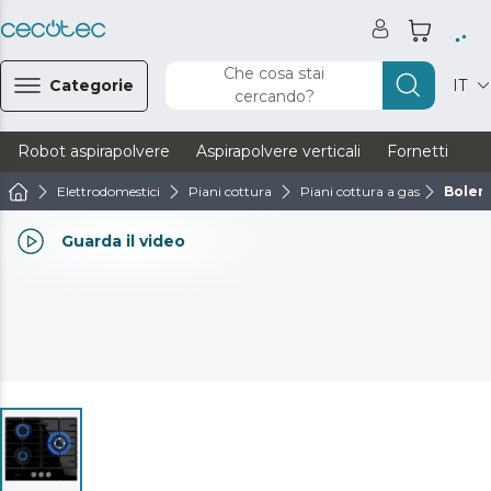
Che cosa stai
Categorie
IT
cercando?
Robot aspirapolvere
Aspirapolvere verticali
Fornetti
Ve
Elettrodomestici
Piani cottura
Piani cottura a gas
Boler
Guarda il video