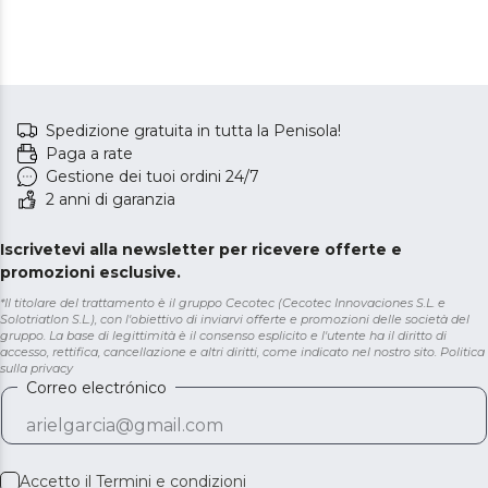
Spedizione gratuita in tutta la Penisola!
Paga a rate
Gestione dei tuoi ordini 24/7
2 anni di garanzia
Iscrivetevi alla newsletter per ricevere offerte e
promozioni esclusive.
*Il titolare del trattamento è il gruppo Cecotec (Cecotec Innovaciones S.L. e
Solotriatlon S.L.), con l'obiettivo di inviarvi offerte e promozioni delle società del
gruppo. La base di legittimità è il consenso esplicito e l'utente ha il diritto di
accesso, rettifica, cancellazione e altri diritti, come indicato nel nostro sito.
Politica
sulla privacy
Correo electrónico
Accetto il
Termini e condizioni