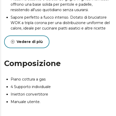
offrono una base solida per pentole e padelle,
resistendo all'uso quotidiano senza usurarsi.
Sapore perfetto a fuoco intenso. Dotato di bruciatore
WOK a tripla corona per una distribuzione uniforme del
calore, ideale per cucinare piatti asiatici e altre ricette
che richiedono un calore intenso e uniforme.
Dimentica fiammiferi e accendini. Accensione
Vedere di più
elettronica per un avvio rapido e sicuro, con maggiore
praticità e sicurezza.
Cucina in tutta tranquillità. Un sistema di valvole di
Composizione
sicurezza interrompe automaticamente l'erogazione
del gas in caso di spegnimento accidentale della
fiamma, proteggendo la tua casa da potenziali incidenti
Piano cottura a gas
e garantendo la tranquillità della tua famiglia.
4 Supporto individuale
Scegli il gas in base alla tua ricetta. L'accessorio di
conversione ti offre la flessibilità di scegliere tra gas
Iniettori convertitore
naturale o butano in base alle tue esigenze.
Manuale utente.