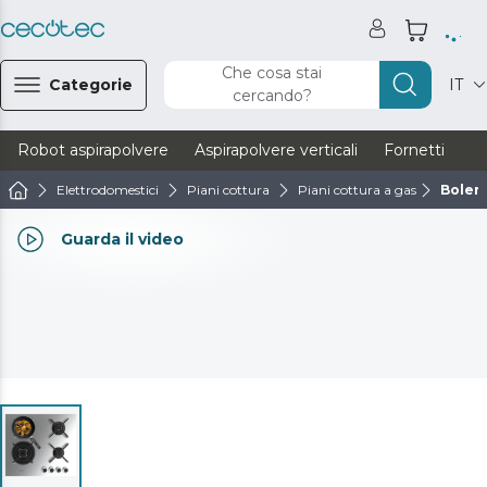
Che cosa stai
Categorie
IT
cercando?
Robot aspirapolvere
Aspirapolvere verticali
Fornetti
Ve
Elettrodomestici
Piani cottura
Piani cottura a gas
Boler
Guarda il video