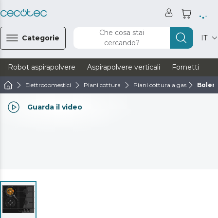
Che cosa stai
Categorie
IT
cercando?
Robot aspirapolvere
Aspirapolvere verticali
Fornetti
Ve
Elettrodomestici
Piani cottura
Piani cottura a gas
Boler
Guarda il video