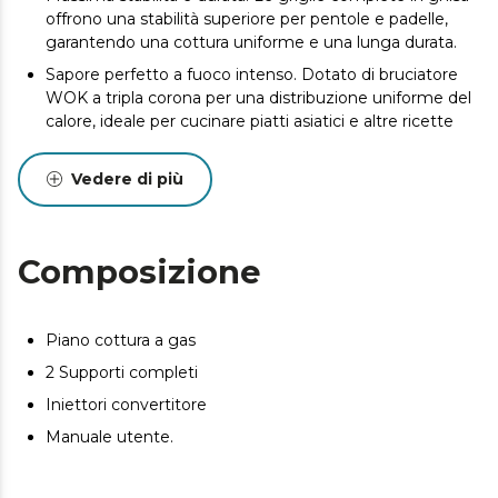
offrono una stabilità superiore per pentole e padelle,
garantendo una cottura uniforme e una lunga durata.
Sapore perfetto a fuoco intenso. Dotato di bruciatore
WOK a tripla corona per una distribuzione uniforme del
calore, ideale per cucinare piatti asiatici e altre ricette
che richiedono un calore intenso e uniforme.
Dimentica fiammiferi e accendini. Accensione
Vedere di più
elettronica per un avvio rapido e sicuro, con maggiore
praticità e sicurezza.
Cucina in tutta tranquillità. Un sistema di valvole di
Composizione
sicurezza interrompe automaticamente l'erogazione
del gas in caso di spegnimento accidentale della
fiamma, proteggendo la tua casa da potenziali incidenti
Piano cottura a gas
e garantendo la tranquillità della tua famiglia.
2 Supporti completi
Scegli il gas in base alla tua ricetta. L'accessorio di
conversione ti offre la flessibilità di scegliere tra gas
Iniettori convertitore
naturale o butano in base alle tue esigenze.
Manuale utente.