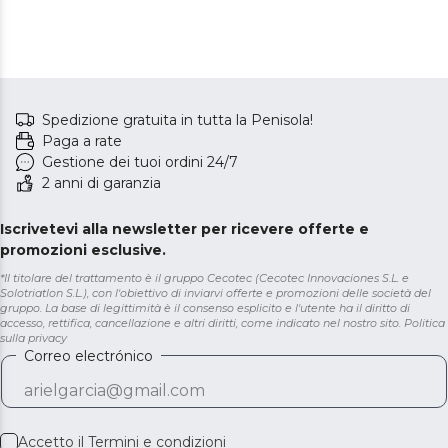
Spedizione gratuita in tutta la Penisola!
Paga a rate
Gestione dei tuoi ordini 24/7
2 anni di garanzia
Iscrivetevi alla newsletter per ricevere offerte e
promozioni esclusive.
*Il titolare del trattamento è il gruppo Cecotec (Cecotec Innovaciones S.L. e
Solotriatlon S.L.), con l'obiettivo di inviarvi offerte e promozioni delle società del
gruppo. La base di legittimità è il consenso esplicito e l'utente ha il diritto di
accesso, rettifica, cancellazione e altri diritti, come indicato nel nostro sito.
Politica
sulla privacy
Correo electrónico
Accetto il
Termini e condizioni