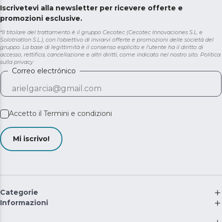
Iscrivetevi alla newsletter per ricevere offerte e
promozioni esclusive.
*Il titolare del trattamento è il gruppo Cecotec (Cecotec Innovaciones S.L. e
Solotriatlon S.L.), con l'obiettivo di inviarvi offerte e promozioni delle società del
gruppo. La base di legittimità è il consenso esplicito e l'utente ha il diritto di
accesso, rettifica, cancellazione e altri diritti, come indicato nel nostro sito.
Politica
sulla privacy
Correo electrónico
Accetto il
Termini e condizioni
Mi iscrivo!
Categorie
Informazioni