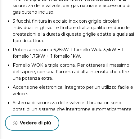
sicurezza delle valvole, per gas naturale e accessorio di
gas butano incluso.
3 fuochi, finitura in acciaio inox con griglie circolari
individuali in ghisa. Le finiture di alta qualità rendono le
prestazioni e la durata di queste griglie adatte a qualsiasi
tipo di cottura.
Potenza massima 6,25kW. 1 fornello Wok: 3,5kW + 1
fornello 1,75kW + 1 fornello 1kW.
Fornello WOK a tripla corona. Per ottenere il massimo
del sapore, con una fiamma ad alta intensità che offre
una potenza extra.
Accensione elettronica. Integrato per un utilizzo facile e
veloce.
Sistema di sicurezza delle valvole. I bruciatori sono
dotati di un sistema che interrompe automaticamente
l'alimentazione del gas se la fiamma del bruciatore si
spegne.
Vedere di più
Accessorio per la conversione a gas butano. Se
necessario, adattare il piano di cottura al gas di città.