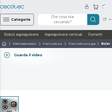
Che cosa stai
Categorie
IT
cercando?
Robot aspirapolvere
Aspirapolvere verticali
Fornetti
Ve
Elettrodomestici
Piani cottura
Piani cottura a gas
Boler
Guarda il video