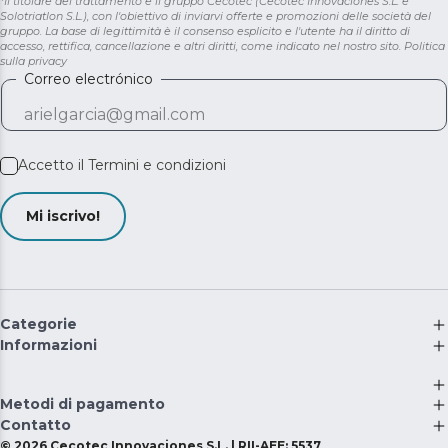
*Il titolare del trattamento è il gruppo Cecotec (Cecotec Innovaciones S.L. e
Solotriatlon S.L.), con l'obiettivo di inviarvi offerte e promozioni delle società del
gruppo. La base di legittimità è il consenso esplicito e l'utente ha il diritto di
accesso, rettifica, cancellazione e altri diritti, come indicato nel nostro sito.
Politica
sulla privacy
Correo electrónico
Accetto il
Termini e condizioni
Mi iscrivo!
Categorie
Informazioni
Metodi di pagamento
Contatto
©
2026
Cecotec Innovaciones S.L. | RII-AEE: 5537