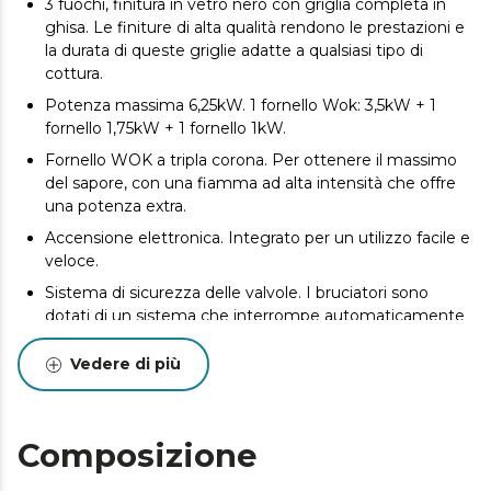
3 fuochi, finitura in vetro nero con griglia completa in
ghisa. Le finiture di alta qualità rendono le prestazioni e
la durata di queste griglie adatte a qualsiasi tipo di
cottura.
Potenza massima 6,25kW. 1 fornello Wok: 3,5kW + 1
fornello 1,75kW + 1 fornello 1kW.
Fornello WOK a tripla corona. Per ottenere il massimo
del sapore, con una fiamma ad alta intensità che offre
una potenza extra.
Accensione elettronica. Integrato per un utilizzo facile e
veloce.
Sistema di sicurezza delle valvole. I bruciatori sono
dotati di un sistema che interrompe automaticamente
l'alimentazione del gas se la fiamma del bruciatore si
spegne.
Vedere di più
Accessorio per la conversione a gas butano. Se
necessario, adattare il piano di cottura al gas di città.
Composizione