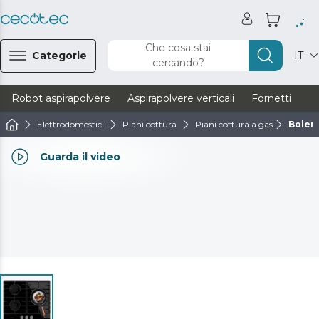
Che cosa stai
Categorie
IT
cercando?
Robot aspirapolvere
Aspirapolvere verticali
Fornetti
Ve
Elettrodomestici
Piani cottura
Piani cottura a gas
Bolero
Guarda il video