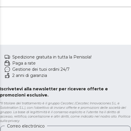
Spedizione gratuita in tutta la Penisola!
Paga a rate
Gestione dei tuoi ordini 24/7
2 anni di garanzia
Iscrivetevi alla newsletter per ricevere offerte e
promozioni esclusive.
*Il titolare del trattamento è il gruppo Cecotec (Cecotec Innovaciones S.L. e
Solotriatlon S.L.), con l'obiettivo di inviarvi offerte e promozioni delle società del
gruppo. La base di legittimità è il consenso esplicito e l'utente ha il diritto di
accesso, rettifica, cancellazione e altri diritti, come indicato nel nostro sito.
Politica
sulla privacy
Correo electrónico