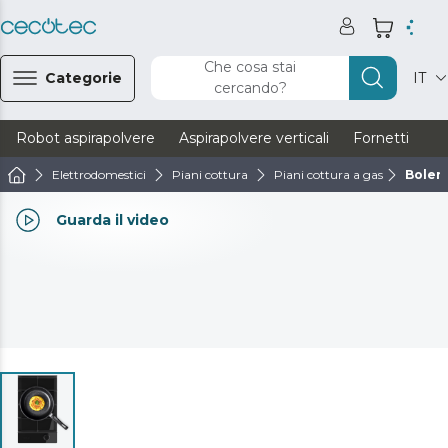
Che cosa stai
Categorie
IT
cercando?
Robot aspirapolvere
Aspirapolvere verticali
Fornetti
Ve
Elettrodomestici
Piani cottura
Piani cottura a gas
Bolero
Guarda il video