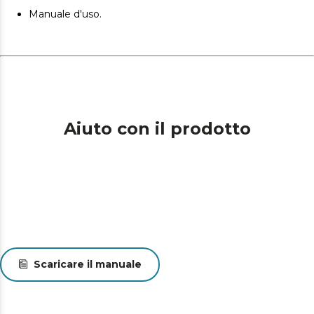
interrompe automaticamente l'alimentazione del gas
Manuale d'uso.
se rileva che la fiamma è stata accidentalmente spenta,
proteggendo la casa da possibili incidenti e garantendo
la tranquillità della famiglia.
Accessorio per la conversione a gas butano. Include un
accessorio per la conversione, che consente di scegliere
tra gas naturale o butano in base alle proprie esigenze e
disponibilità.
Aiuto con il prodotto
Scaricare il manuale