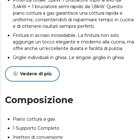
3,4kW + 1 bruciatore semi rapido da 1,8kW. Questo
piano cottura a gas garantisce una cottura rapida e
uniforme, consentendoti di risparmiare tempo in cucina
e di ottenere risultati sempre perfetti.
Finitura in acciaio inossidabile. La finitura non solo
aggiunge un tocco elegante e moderno alla cucina, ma
offre anche un'eccellente durata e facilità di pulizia.
Griglie individuali in ghisa. Le singole griglie in ghisa
garantiscono una stabilità superiore per le pentole e le
padelle, assicurando una cottura uniforme e una
Vedere di più
resistenza duratura.
Il bruciatore WOK a tripla corona consente una
distribuzione uniforme del calore, ideale per cucinare
Composizione
piatti asiatici e altre ricette che richiedono un calore
intenso e uniforme.
Accensione elettronica. L'accensione elettronica facilita
Piano cottura a gas
l'avvio rapido e sicuro senza bisogno di fiammiferi o
accendini, offrendo maggiore comodità e sicurezza.
1 Supporto Completo
Sistema di sicurezza delle valvole. Il sistema di sicurezza
Iniettori di conversione