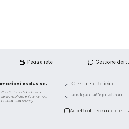
Paga a rate
Gestione dei tu
romozioni esclusive.
Correo electrónico
lon S.L.), con l'obiettivo di
senso esplicito e l'utente ha il
.
Politica sulla privacy
Accetto il
Termini e condiz