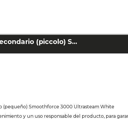
Serbatoio acqua secondario (piccolo) Smoothforce 3000 Ultrasteam Bianco
io (pequeño) Smoothforce 3000 Ultrasteam White
enimiento y un uso responsable del producto, para garan