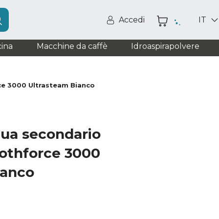
Accedi
IT
ina
Macchine da caffè
Idroaspirapolvere
ce 3000 Ultrasteam Bianco
qua secondario
oothforce 3000
ianco
a