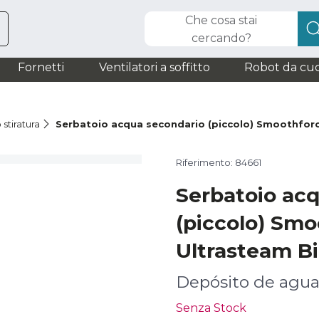
Che cosa stai
cercando?
Fornetti
Ventilatori a soffitto
Robot da cuc
 stiratura
Serbatoio acqua secondario (piccolo) Smoothfor
Riferimento: 84661
Serbatoio ac
(piccolo) Sm
Ultrasteam B
Depósito de agu
Senza Stock