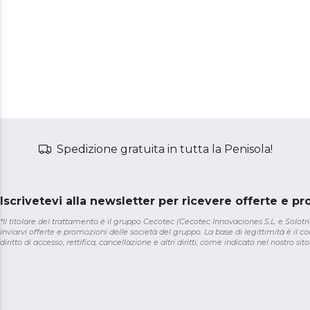
Spedizione gratuita in tutta la Penisola!
Iscrivetevi alla newsletter per ricevere offerte e p
*Il titolare del trattamento è il gruppo Cecotec (Cecotec Innovaciones S.L. e Solotriat
inviarvi offerte e promozioni delle società del gruppo. La base di legittimità è il con
diritto di accesso, rettifica, cancellazione e altri diritti, come indicato nel nostro sito