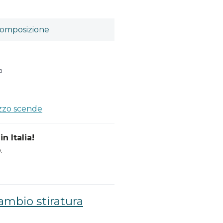
omposizione
a
ezzo scende
n Italia!
.
cambio stiratura