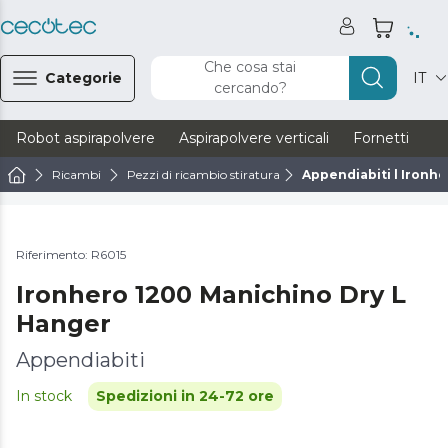
Che cosa stai
Categorie
IT
cercando?
Robot aspirapolvere
Aspirapolvere verticali
Fornetti
Ve
Ricambi
Pezzi di ricambio stiratura
Appendiabiti l Ironh
Riferimento: R6015
Ironhero 1200 Manichino Dry L
Hanger
Appendiabiti
In stock
Spedizioni in 24-72 ore