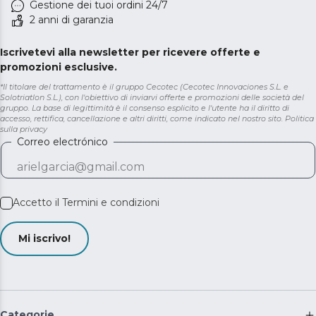
Gestione dei tuoi ordini 24/7
2 anni di garanzia
Iscrivetevi alla newsletter per ricevere offerte e
promozioni esclusive.
*Il titolare del trattamento è il gruppo Cecotec (Cecotec Innovaciones S.L. e
Solotriatlon S.L.), con l'obiettivo di inviarvi offerte e promozioni delle società del
gruppo. La base di legittimità è il consenso esplicito e l'utente ha il diritto di
accesso, rettifica, cancellazione e altri diritti, come indicato nel nostro sito.
Politica
sulla privacy
Correo electrónico
Accetto il
Termini e condizioni
Mi iscrivo!
Categorie