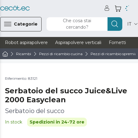
Che cosa stai
Categorie
IT
cercando?
Robot aspirapolvere
Aspirapolvere verticali
Fornetti
Ve
Ricambi
Pezzi di ricambio cucina
Pezzi di ricambio spremiag
Riferimento: 83121
Serbatoio del succo Juice&Live
2000 Easyclean
Serbatoio del succo
In stock
Spedizioni in 24-72 ore