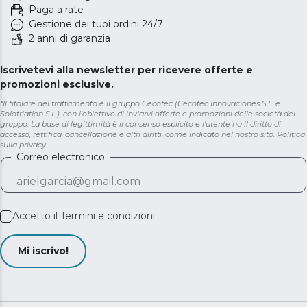
Paga a rate
Gestione dei tuoi ordini 24/7
2 anni di garanzia
Iscrivetevi alla newsletter per ricevere offerte e
promozioni esclusive.
*Il titolare del trattamento è il gruppo Cecotec (Cecotec Innovaciones S.L. e
Solotriatlon S.L.), con l'obiettivo di inviarvi offerte e promozioni delle società del
gruppo. La base di legittimità è il consenso esplicito e l'utente ha il diritto di
accesso, rettifica, cancellazione e altri diritti, come indicato nel nostro sito.
Politica
sulla privacy
Correo electrónico
Accetto il
Termini e condizioni
Mi iscrivo!