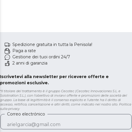
Spedizione gratuita in tutta la Penisola!
Paga a rate
Gestione dei tuoi ordini 24/7
2 anni di garanzia
Iscrivetevi alla newsletter per ricevere offerte e
promozioni esclusive.
*Il titolare del trattamento è il gruppo Cecotec (Cecotec Innovaciones S.L. e
Solotriatlon S.L.), con l'obiettivo di inviarvi offerte e promozioni delle società del
gruppo. La base di legittimità è il consenso esplicito e l'utente ha il diritto di
accesso, rettifica, cancellazione e altri diritti, come indicato nel nostro sito.
Politica
sulla privacy
Correo electrónico