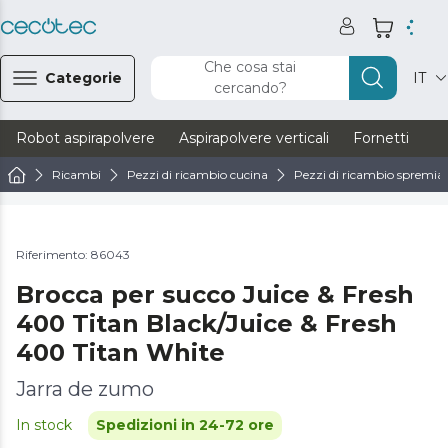
Che cosa stai
Categorie
IT
cercando?
Robot aspirapolvere
Aspirapolvere verticali
Fornetti
Ve
Ricambi
Pezzi di ricambio cucina
Pezzi di ricambio spremiag
Riferimento: 86043
Brocca per succo Juice & Fresh
400 Titan Black/Juice & Fresh
400 Titan White
Jarra de zumo
In stock
Spedizioni in 24-72 ore