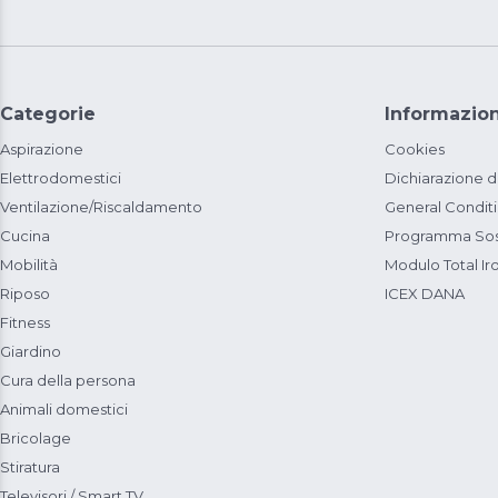
Categorie
Informazion
Aspirazione
Cookies
Elettrodomestici
Dichiarazione d
Ventilazione/Riscaldamento
General Condit
Cucina
Programma Sost
Mobilità
Modulo Total Ir
Riposo
ICEX DANA
Fitness
Giardino
Cura della persona
Animali domestici
Bricolage
Stiratura
Televisori / Smart TV