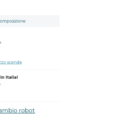
omposizione
a
ezzo scende
n Italia!
.
cambio robot