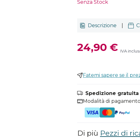
Senza Stock
Descrizione
|
C
24,90 €
IVA inclus
Fatemi sapere se il pr
Spedizione gratuita i
Modalità di pagamento
Di più
Pezzi di ri