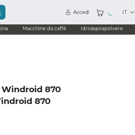
Accedi
IT
ina
Macchine da caffè
Idroaspirapolvere
 Windroid 870
indroid 870