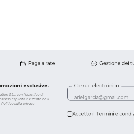
Paga a rate
Gestione dei tu
romozioni esclusive.
Correo electrónico
lon S.L.), con l'obiettivo di
senso esplicito e l'utente ha il
.
Politica sulla privacy
Accetto il
Termini e condiz