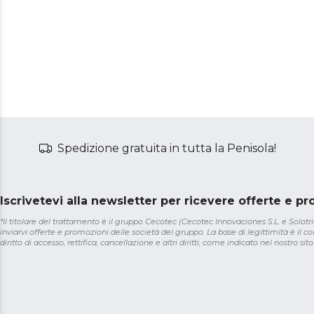
Spedizione gratuita in tutta la Penisola!
Iscrivetevi alla newsletter per ricevere offerte e p
*Il titolare del trattamento è il gruppo Cecotec (Cecotec Innovaciones S.L. e Solotriat
inviarvi offerte e promozioni delle società del gruppo. La base di legittimità è il con
diritto di accesso, rettifica, cancellazione e altri diritti, come indicato nel nostro sito