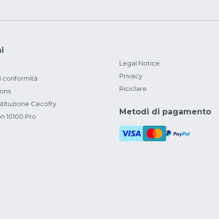
i
Legal Notice
Privacy
i conformità
Riciclare
ions
ituzione Cecofry
Metodi di pagamento
on 10100 Pro