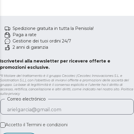
Spedizione gratuita in tutta la Penisola!
Paga a rate
Gestione dei tuoi ordini 24/7
2 anni di garanzia
Iscrivetevi alla newsletter per ricevere offerte e
promozioni esclusive.
*Il titolare del trattamento è il gruppo Cecotec (Cecotec Innovaciones S.L. e
Solotriatlon S.L.), con l'obiettivo di inviarvi offerte e promozioni delle società del
gruppo. La base di legittimità è il consenso esplicito e l'utente ha il diritto di
accesso, rettifica, cancellazione e altri diritti, come indicato nel nostro sito.
Politica
sulla privacy
Correo electrónico
Accetto il
Termini e condizioni