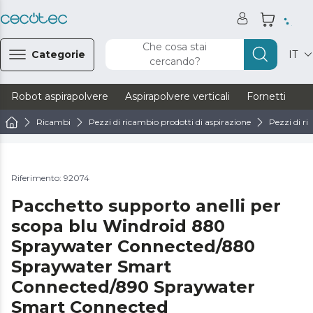
Che cosa stai
Categorie
IT
cercando?
Robot aspirapolvere
Aspirapolvere verticali
Fornetti
Ve
Ricambi
Pezzi di ricambio prodotti di aspirazione
Pezzi di ri
Riferimento: 92074
Pacchetto supporto anelli per
scopa blu Windroid 880
Spraywater Connected/880
Spraywater Smart
Connected/890 Spraywater
Smart Connected