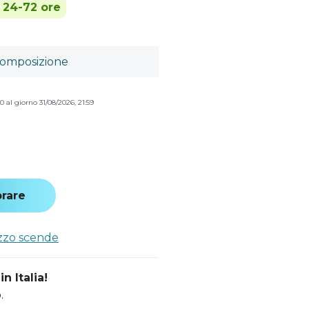
n 24-72 ore
omposizione
0 al giorno 31/08/2026, 21:59
rare
ezzo scende
n Italia!
.