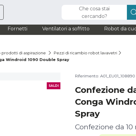
Che cosa stai
cercando?
Fornetti
Ventilatori a soffitto
Robot da cuc
 prodotti di aspirazione
Pezzi di ricambio robot lavavetri
ga Windroid 1090 Double Spray
Riferimento: A01_EU01_108890
SALDI
Confezione d
Conga Windro
Spray
Confezione da 10