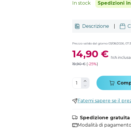
In stock
Spedizioni i
Descrizione
|
C
Prezzo valido dal giorno 03/08/2026, 07:3
14,90 €
IVA inclusa
19,90 €
(
-
25%
)
Comp
Fatemi sapere se il pr
Spedizione gratuita i
Modalità di pagamento