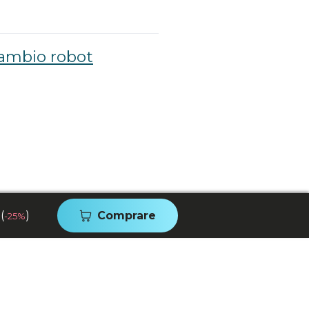
cambio robot
(
)
Comprare
-25%