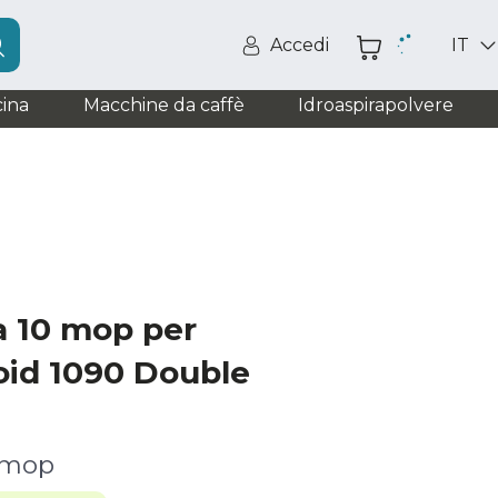
Accedi
IT
ina
Macchine da caffè
Idroaspirapolvere
a 10 mop per
id 1090 Double
 mop