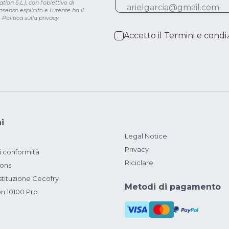
lon S.L.), con l'obiettivo di
senso esplicito e l'utente ha il
.
Politica sulla privacy
Accetto il
Termini e condiz
i
Legal Notice
Privacy
i conformità
Riciclare
ions
ituzione Cecofry
Metodi di pagamento
on 10100 Pro