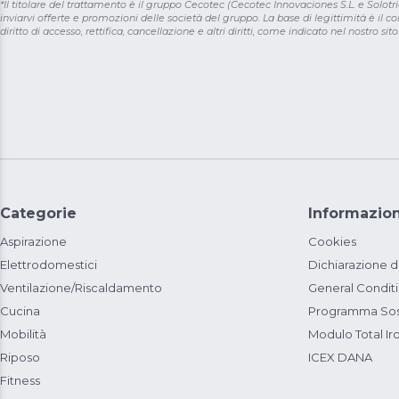
*Il titolare del trattamento è il gruppo Cecotec (Cecotec Innovaciones S.L. e Solotriat
inviarvi offerte e promozioni delle società del gruppo. La base di legittimità è il con
diritto di accesso, rettifica, cancellazione e altri diritti, come indicato nel nostro sito
Categorie
Informazion
Aspirazione
Cookies
Elettrodomestici
Dichiarazione d
Ventilazione/Riscaldamento
General Condit
Cucina
Programma Sost
Mobilità
Modulo Total Ir
Riposo
ICEX DANA
Fitness