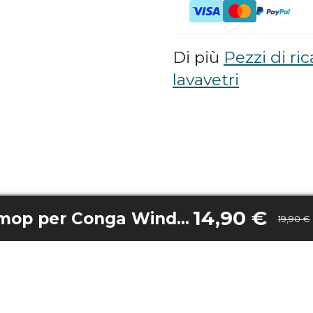
Di più
Pezzi di ri
lavavetri
14,90 €
Confezione da 10 mop per Conga Windroid 1090 Double Spray
19,90 €