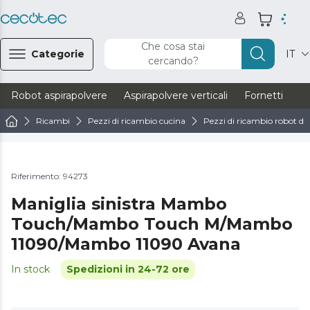
Che cosa stai
Categorie
IT
cercando?
Robot aspirapolvere
Aspirapolvere verticali
Fornetti
Ve
Ricambi
Pezzi di ricambio cucina
Pezzi di ricambio robot da
Riferimento: 94273
Maniglia sinistra Mambo
Touch/Mambo Touch M/Mambo
11090/Mambo 11090 Avana
In stock
Spedizioni in 24-72 ore