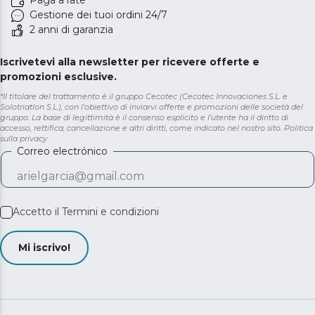
Paga a rate
Gestione dei tuoi ordini 24/7
2 anni di garanzia
Iscrivetevi alla newsletter per ricevere offerte e
promozioni esclusive.
*Il titolare del trattamento è il gruppo Cecotec (Cecotec Innovaciones S.L. e
Solotriatlon S.L.), con l'obiettivo di inviarvi offerte e promozioni delle società del
gruppo. La base di legittimità è il consenso esplicito e l'utente ha il diritto di
accesso, rettifica, cancellazione e altri diritti, come indicato nel nostro sito.
Politica
sulla privacy
Correo electrónico
Accetto il
Termini e condizioni
Mi iscrivo!