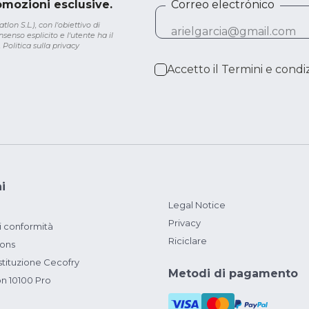
romozioni esclusive.
Correo electrónico
lon S.L.), con l'obiettivo di
senso esplicito e l'utente ha il
.
Politica sulla privacy
Accetto il
Termini e condiz
i
Legal Notice
Privacy
i conformità
Riciclare
ions
ituzione Cecofry
Metodi di pagamento
on 10100 Pro