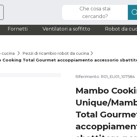
Che cosa stai
cercando?
Fornetti
Ventilatori a soffitto
Robot da cuc
o cucina
Pezzi di ricambio robot da cucina
Cooking Total Gourmet accoppiamento accessorio sbattito
Riferimento: R01_EU01_107584
Mambo Cooki
Unique/Mamb
Total Gourme
accoppiament