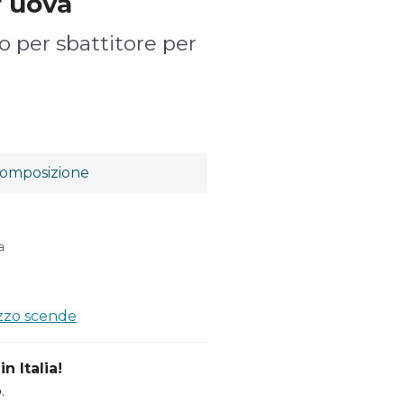
r uova
o per sbattitore per
omposizione
a
ezzo scende
n Italia!
.