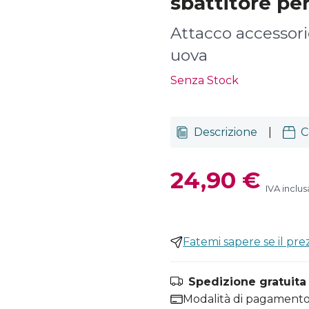
sbattitore pe
Attacco accessori
uova
Senza Stock
Descrizione
|
C
24,90 €
IVA inclus
Fatemi sapere se il pr
Spedizione gratuita i
Modalità di pagamento