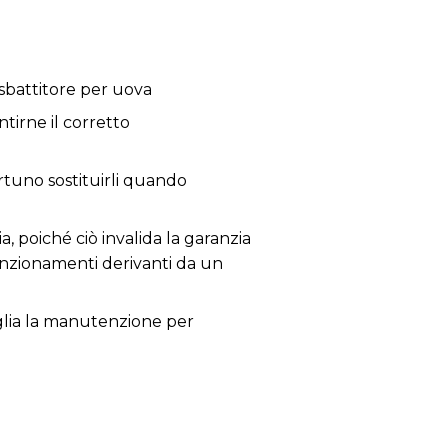
battitore per uova
tirne il corretto
ortuno sostituirli quando
a, poiché ciò invalida la garanzia
lfunzionamenti derivanti da un
siglia la manutenzione per