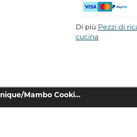
Di più
Pezzi di ri
cucina
Mambo Cooking Unique/Mambo Cooking Total Gourmet accoppiamento accessorio sbattitore per uova