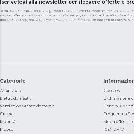
Iscrivetevi alla newsletter per ricevere offerte e p
*Il titolare del trattamento è il gruppo Cecotec (Cecotec Innovaciones S.L. e Solotriat
inviarvi offerte e promozioni delle società del gruppo. La base di legittimità è il con
diritto di accesso, rettifica, cancellazione e altri diritti, come indicato nel nostro sito
Categorie
Informazion
Aspirazione
Cookies
Elettrodomestici
Dichiarazione d
Ventilazione/Riscaldamento
General Condit
Cucina
Programma Sost
Mobilità
Modulo Total Ir
Riposo
ICEX DANA