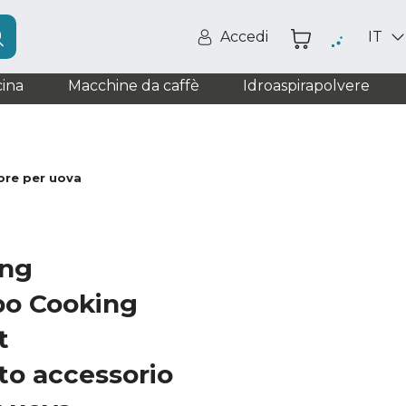
Accedi
IT
ina
Macchine da caffè
Idroaspirapolvere
re per uova
ng
o Cooking
t
o accessorio