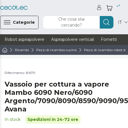
Che cosa stai
Categorie
IT
cercando?
Robot aspirapolvere
Aspirapolvere verticali
Fornetti
Ve
Ricambi
Pezzi di ricambio cucina
Pezzi di ricambio robot da
Riferimento: 81679
Vassoio per cottura a vapore
Mambo 6090 Nero/6090
Argento/7090/8090/8590/9090/95
Avana
In stock
Spedizioni in 24-72 ore