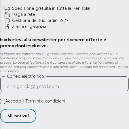
Spedizione gratuita in tutta la Penisola!
Paga a rate
Gestione dei tuoi ordini 24/7
2 anni di garanzia
Iscrivetevi alla newsletter per ricevere offerte e
promozioni esclusive.
*Il titolare del trattamento è il gruppo Cecotec (Cecotec Innovaciones S.L. e
Solotriatlon S.L.), con l'obiettivo di inviarvi offerte e promozioni delle società del
gruppo. La base di legittimità è il consenso esplicito e l'utente ha il diritto di
accesso, rettifica, cancellazione e altri diritti, come indicato nel nostro sito.
Politica
sulla privacy
Correo electrónico
Accetto il
Termini e condizioni
Mi iscrivo!