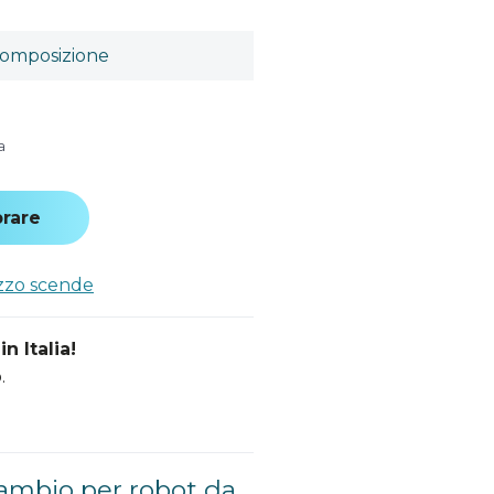
omposizione
a
rare
ezzo scende
n Italia!
.
cambio per robot da