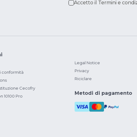
Accetto il
Termini e condiz
i
Legal Notice
Privacy
i conformità
Riciclare
ions
ituzione Cecofry
Metodi di pagamento
on 10100 Pro