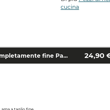
cucina
24,90 
Lama da taglio completamente fine Paprika 1300/ Paprika 2000
ama a taglio fine