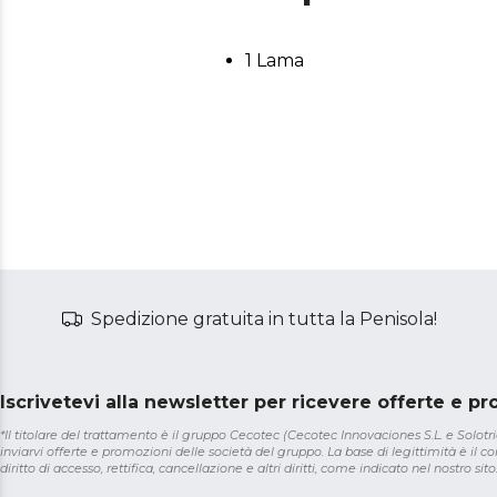
1 Lama
Spedizione gratuita in tutta la Penisola!
Iscrivetevi alla newsletter per ricevere offerte e p
*Il titolare del trattamento è il gruppo Cecotec (Cecotec Innovaciones S.L. e Solotriat
inviarvi offerte e promozioni delle società del gruppo. La base di legittimità è il con
diritto di accesso, rettifica, cancellazione e altri diritti, come indicato nel nostro sito