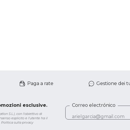
Paga a rate
Gestione dei tu
romozioni esclusive.
Correo electrónico
lon S.L.), con l'obiettivo di
senso esplicito e l'utente ha il
.
Politica sulla privacy