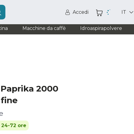
Accedi
IT
ina
Macchine da caffè
Idroaspirapolvere
 Paprika 2000
 fine
e
n 24-72 ore