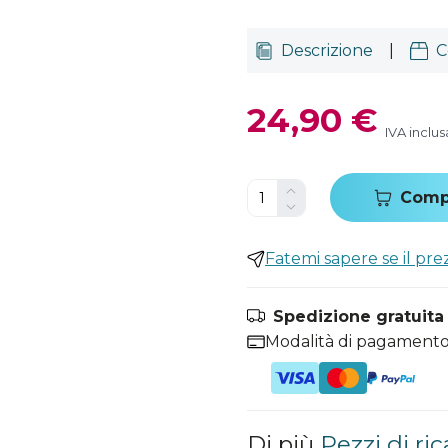
Descrizione
|
C
24,90 €
IVA inclus
Comp
Fatemi sapere se il pr
Spedizione gratuita i
Modalità di pagamento
Di più
Pezzi di ri