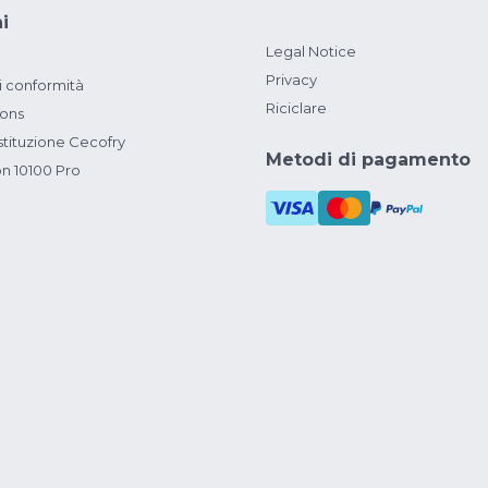
i
Legal Notice
Privacy
i conformità
Riciclare
ions
ituzione Cecofry
Metodi di pagamento
on 10100 Pro