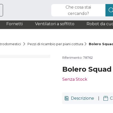
Che cosa stai
cercando?
Fornetti
Ventilatori a soffitto
Robot da cuc
ttrodomestici
Pezzi di ricambio per piani cottura
Bolero Squad
Riferimento: 78762
Bolero Squad 
Senza Stock
Descrizione
|
C