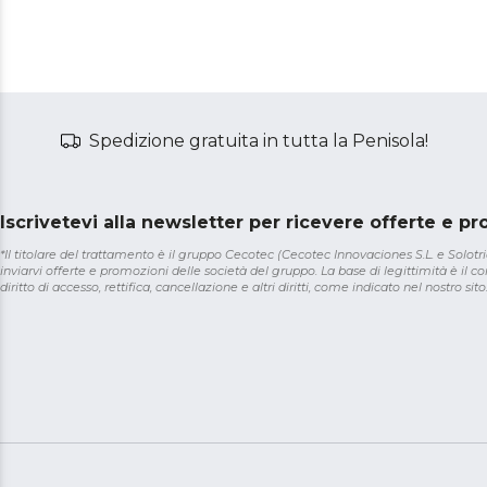
Spedizione gratuita in tutta la Penisola!
Iscrivetevi alla newsletter per ricevere offerte e p
*Il titolare del trattamento è il gruppo Cecotec (Cecotec Innovaciones S.L. e Solotriat
inviarvi offerte e promozioni delle società del gruppo. La base di legittimità è il con
diritto di accesso, rettifica, cancellazione e altri diritti, come indicato nel nostro sito