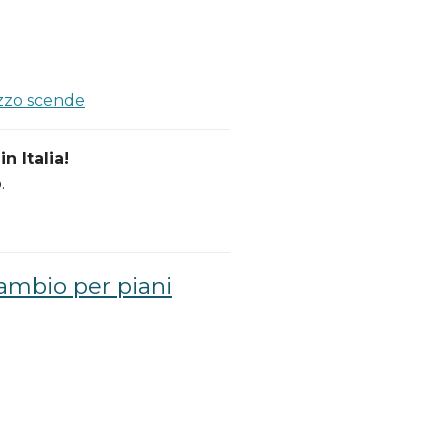
ezzo scende
n Italia!
.
cambio per piani