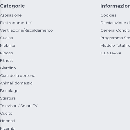
Categorie
Informazion
Aspirazione
Cookies
Elettrodomestici
Dichiarazione d
Ventilazione/Riscaldamento
General Condit
Cucina
Programma Sost
Mobilità
Modulo Total Ir
Riposo
ICEX DANA
Fitness
Giardino
Cura della persona
Animali domestici
Bricolage
Stiratura
Televisori / Smart TV
Cucito
Neonati
Ricambi