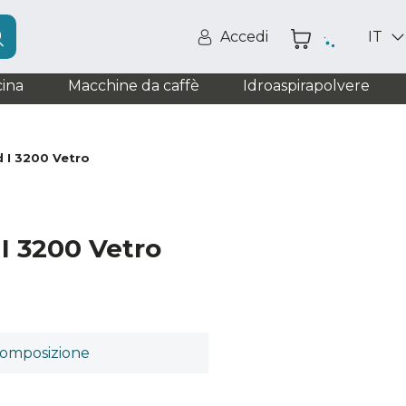
Accedi
IT
ina
Macchine da caffè
Idroaspirapolvere
 I 3200 Vetro
I 3200 Vetro
omposizione