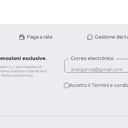
Paga a rate
Gestione dei tu
romozioni esclusive.
Correo electrónico
lon S.L.), con l'obiettivo di
senso esplicito e l'utente ha il
.
Politica sulla privacy
Accetto il
Termini e condiz