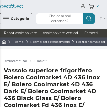
Che cosa stai
Categorie
IT
cercando?
Robot aspirapolvere
Aspirapolvere verticali
Fornetti
Ve
Ricambi
Ricambi per elettrodomestici
Pezzi di ricambio per f
Riferimento: R01_EU01_100252
Vassoio superiore frigorifero
Bolero Coolmarket 4D 436 Inox
E/ Bolero Coolmarket 4D 436
Dark E/ Bolero Coolmarket 4D
436 Black Glass E/ Bolero
Coolmarket Fd 436 Inox E/