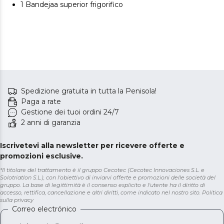
1 Bandejaa superior frigorifico
Spedizione gratuita in tutta la Penisola!
Paga a rate
Gestione dei tuoi ordini 24/7
2 anni di garanzia
Iscrivetevi alla newsletter per ricevere offerte e
promozioni esclusive.
*Il titolare del trattamento è il gruppo Cecotec (Cecotec Innovaciones S.L. e
Solotriatlon S.L.), con l'obiettivo di inviarvi offerte e promozioni delle società del
gruppo. La base di legittimità è il consenso esplicito e l'utente ha il diritto di
accesso, rettifica, cancellazione e altri diritti, come indicato nel nostro sito.
Politica
sulla privacy
Correo electrónico