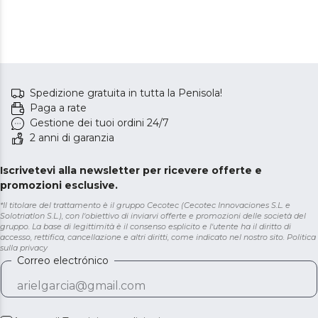
Spedizione gratuita in tutta la Penisola!
Paga a rate
Gestione dei tuoi ordini 24/7
2 anni di garanzia
Iscrivetevi alla newsletter per ricevere offerte e
promozioni esclusive.
*Il titolare del trattamento è il gruppo Cecotec (Cecotec Innovaciones S.L. e
Solotriatlon S.L.), con l'obiettivo di inviarvi offerte e promozioni delle società del
gruppo. La base di legittimità è il consenso esplicito e l'utente ha il diritto di
accesso, rettifica, cancellazione e altri diritti, come indicato nel nostro sito.
Politica
sulla privacy
Correo electrónico