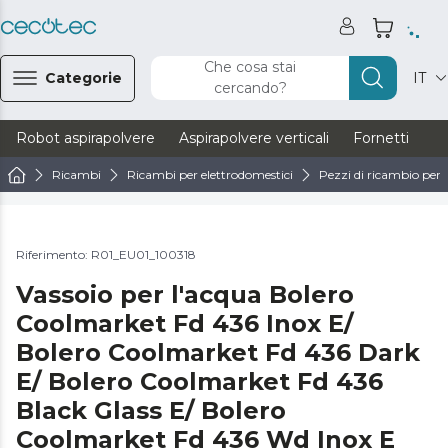
Che cosa stai
Categorie
IT
cercando?
Robot aspirapolvere
Aspirapolvere verticali
Fornetti
Ve
Ricambi
Ricambi per elettrodomestici
Pezzi di ricambio per f
Riferimento: R01_EU01_100318
Vassoio per l'acqua Bolero
Coolmarket Fd 436 Inox E/
Bolero Coolmarket Fd 436 Dark
E/ Bolero Coolmarket Fd 436
Black Glass E/ Bolero
Coolmarket Fd 436 Wd Inox E