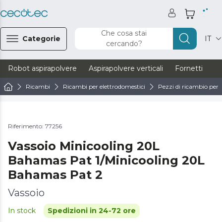
Che cosa stai
Categorie
IT
cercando?
Robot aspirapolvere
Aspirapolvere verticali
Fornetti
Ve
Ricambi
Ricambi per elettrodomestici
Pezzi di ricambio per f
Riferimento: 77256
Vassoio Minicooling 20L
Bahamas Pat 1/Minicooling 20L
Bahamas Pat 2
Vassoio
In stock
Spedizioni in 24-72 ore