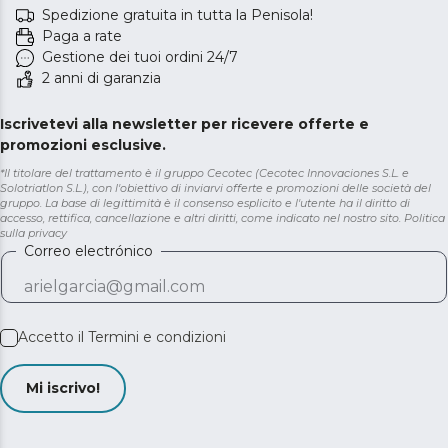
Spedizione gratuita in tutta la Penisola!
Paga a rate
Gestione dei tuoi ordini 24/7
2 anni di garanzia
Iscrivetevi alla newsletter per ricevere offerte e
promozioni esclusive.
*Il titolare del trattamento è il gruppo Cecotec (Cecotec Innovaciones S.L. e
Solotriatlon S.L.), con l'obiettivo di inviarvi offerte e promozioni delle società del
gruppo. La base di legittimità è il consenso esplicito e l'utente ha il diritto di
accesso, rettifica, cancellazione e altri diritti, come indicato nel nostro sito.
Politica
sulla privacy
Correo electrónico
Accetto il
Termini e condizioni
Mi iscrivo!