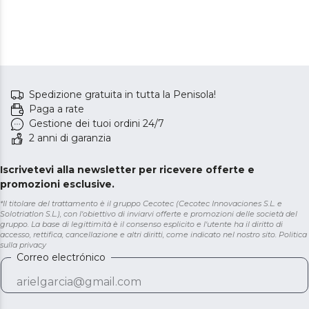
Spedizione gratuita in tutta la Penisola!
Paga a rate
Gestione dei tuoi ordini 24/7
2 anni di garanzia
Iscrivetevi alla newsletter per ricevere offerte e
promozioni esclusive.
*Il titolare del trattamento è il gruppo Cecotec (Cecotec Innovaciones S.L. e
Solotriatlon S.L.), con l'obiettivo di inviarvi offerte e promozioni delle società del
gruppo. La base di legittimità è il consenso esplicito e l'utente ha il diritto di
accesso, rettifica, cancellazione e altri diritti, come indicato nel nostro sito.
Politica
sulla privacy
Correo electrónico