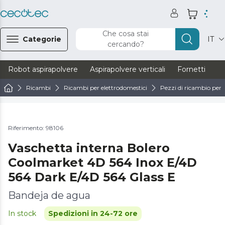
Che cosa stai
Categorie
IT
cercando?
Robot aspirapolvere
Aspirapolvere verticali
Fornetti
Ve
Ricambi
Ricambi per elettrodomestici
Pezzi di ricambio per f
Riferimento: 98106
Vaschetta interna Bolero
Coolmarket 4D 564 Inox E/4D
564 Dark E/4D 564 Glass E
Bandeja de agua
In stock
Spedizioni in 24-72 ore