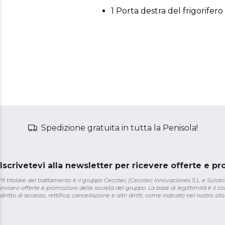
1 Porta destra del frigorifero
Spedizione gratuita in tutta la Penisola!
Iscrivetevi alla newsletter per ricevere offerte e p
*Il titolare del trattamento è il gruppo Cecotec (Cecotec Innovaciones S.L. e Solotriat
inviarvi offerte e promozioni delle società del gruppo. La base di legittimità è il con
diritto di accesso, rettifica, cancellazione e altri diritti, come indicato nel nostro sito