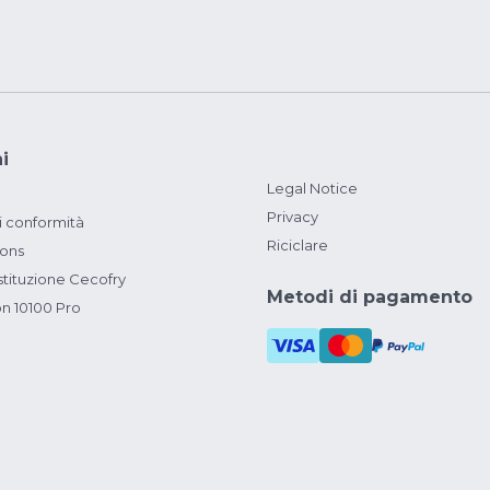
i
Legal Notice
Privacy
i conformità
Riciclare
ions
ituzione Cecofry
Metodi di pagamento
on 10100 Pro