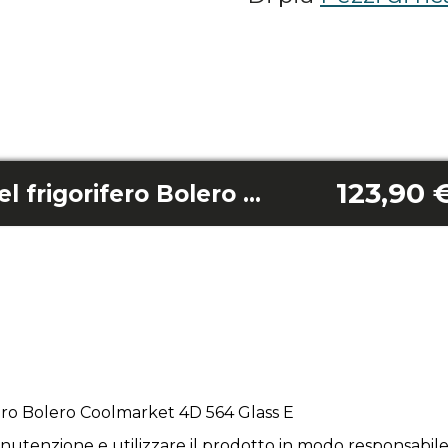
123,90 
Sportello destro del frigorifero Bolero Coolmarket 4D 564 Glass E
fero Bolero Coolmarket 4D 564 Glass E
utenzione e utilizzare il prodotto in modo responsabile 