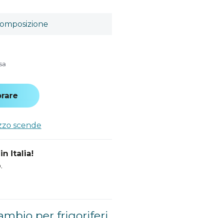
omposizione
sa
rare
ezzo scende
n Italia!
.
ambio per frigoriferi