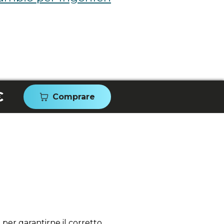
€
Comprare
per garantirne il corretto