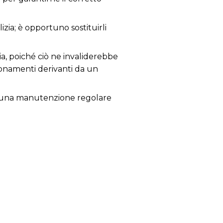
izia; è opportuno sostituirli
ia, poiché ciò ne invaliderebbe
zionamenti derivanti da un
glia una manutenzione regolare