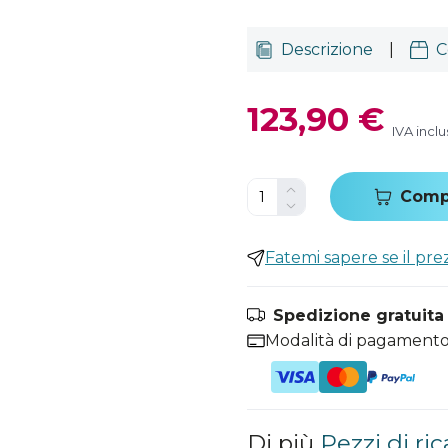
Descrizione
|
C
123,90 €
IVA inclu
Comp
Fatemi sapere se il pr
Spedizione gratuita i
Modalità di pagamento
Di più
Pezzi di ric