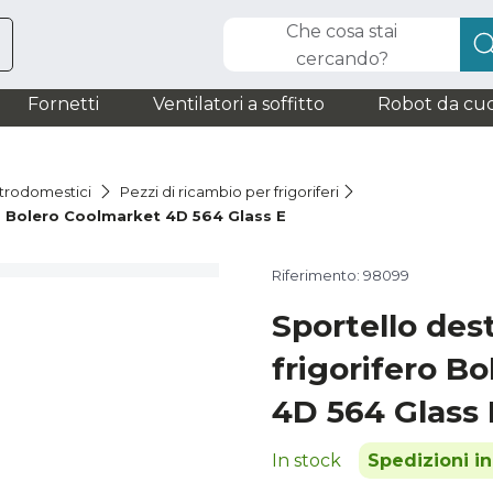
Che cosa stai
cercando?
Fornetti
Ventilatori a soffitto
Robot da cuc
ttrodomestici
Pezzi di ricambio per frigoriferi
ro Bolero Coolmarket 4D 564 Glass E
Riferimento: 98099
Sportello des
frigorifero B
4D 564 Glass 
In stock
Spedizioni i