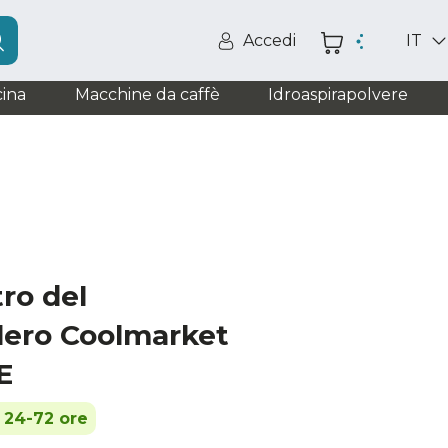
Accedi
IT
ina
Macchine da caffè
Idroaspirapolvere
tro del
olero Coolmarket
E
n 24-72 ore