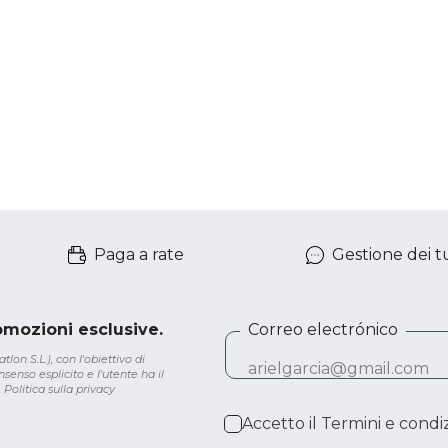
Paga a rate
Gestione dei tu
romozioni esclusive.
Correo electrónico
lon S.L.), con l'obiettivo di
senso esplicito e l'utente ha il
.
Politica sulla privacy
Accetto il
Termini e condiz