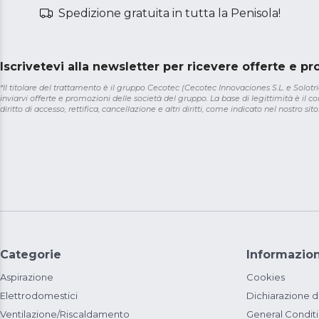
Spedizione gratuita in tutta la Penisola!
Iscrivetevi alla newsletter per ricevere offerte e p
*Il titolare del trattamento è il gruppo Cecotec (Cecotec Innovaciones S.L. e Solotriat
inviarvi offerte e promozioni delle società del gruppo. La base di legittimità è il con
diritto di accesso, rettifica, cancellazione e altri diritti, come indicato nel nostro sito
Categorie
Informazion
Aspirazione
Cookies
Elettrodomestici
Dichiarazione d
Ventilazione/Riscaldamento
General Condit