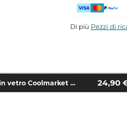
Di più
Pezzi di ric
24,90 
Pipetta di scarico in vetro Coolmarket Sbs 430/Coolmarket Sbs 559 bianco/Sbs 559 acciaio inossidabile/Sbs 559 scuro/Sbs 559