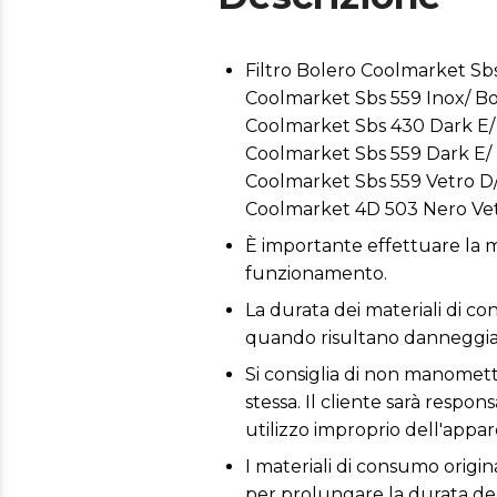
Filtro Bolero Coolmarket Sb
Coolmarket Sbs 559 Inox/ Bo
Coolmarket Sbs 430 Dark E/ 
Coolmarket Sbs 559 Dark E/ 
Coolmarket Sbs 559 Vetro D
Coolmarket 4D 503 Nero Vet
È importante effettuare la m
funzionamento.
La durata dei materiali di co
quando risultano danneggiat
Si consiglia di non manomette
stessa. Il cliente sarà respo
utilizzo improprio dell'appar
I materiali di consumo origin
per prolungare la durata de