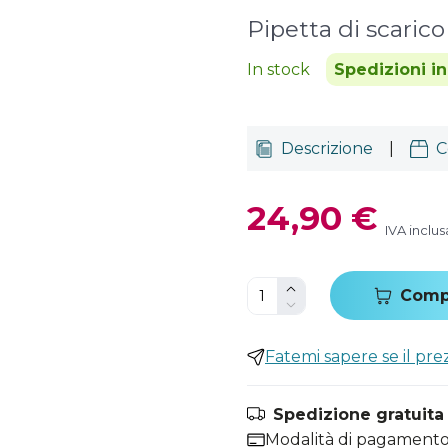
Pipetta di scarico
In stock
Spedizioni i
Descrizione
|
C
24,90 €
IVA inclus
Comp
Fatemi sapere se il pr
Spedizione gratuita i
Modalità di pagamento