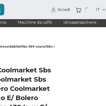
Accedi
IT
ina
Macchine da caffè
Idroaspirapolvere
inossidabile/Sbs 559 scuro/Sbs 559
 Coolmarket Sbs
oolmarket Sbs
ero Coolmarket
o E/ Bolero