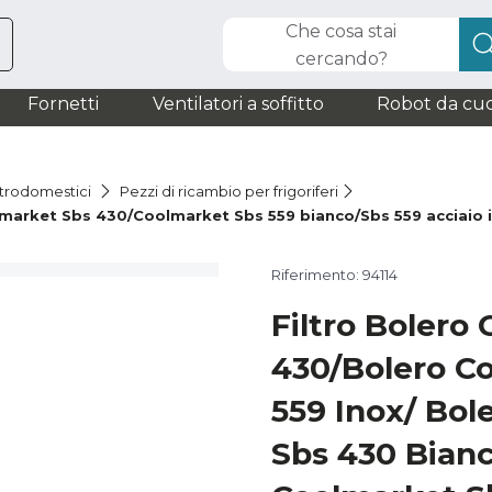
Che cosa stai
cercando?
Fornetti
Ventilatori a soffitto
Robot da cuc
ttrodomestici
Pezzi di ricambio per frigoriferi
olmarket Sbs 430/Coolmarket Sbs 559 bianco/Sbs 559 acciaio 
Riferimento: 94114
Filtro Bolero
430/Bolero C
559 Inox/ Bol
Sbs 430 Bianc