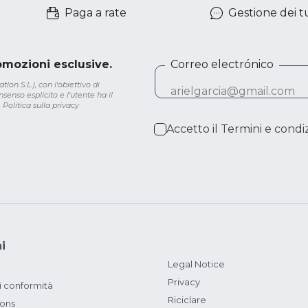
Paga a rate
Gestione dei tu
romozioni esclusive.
Correo electrónico
lon S.L.), con l'obiettivo di
senso esplicito e l'utente ha il
.
Politica sulla privacy
Accetto il
Termini e condiz
i
Legal Notice
Privacy
i conformità
Riciclare
ions