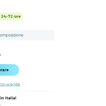
n 24-72 ore
omposizione
a
rare
ezzo scende
n Italia!
.