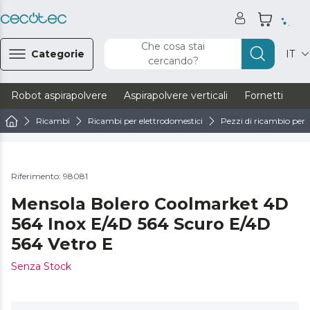
Che cosa stai
Categorie
IT
cercando?
Robot aspirapolvere
Aspirapolvere verticali
Fornetti
Ve
Ricambi
Ricambi per elettrodomestici
Pezzi di ricambio per f
Riferimento: 98081
Mensola Bolero Coolmarket 4D
564 Inox E/4D 564 Scuro E/4D
564 Vetro E
Senza Stock