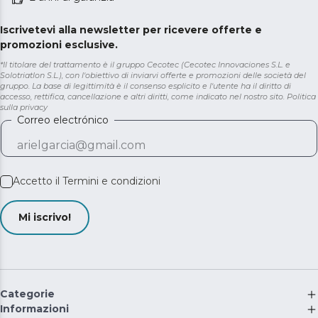
Iscrivetevi alla newsletter per ricevere offerte e
promozioni esclusive.
*Il titolare del trattamento è il gruppo Cecotec (Cecotec Innovaciones S.L. e
Solotriatlon S.L.), con l'obiettivo di inviarvi offerte e promozioni delle società del
gruppo. La base di legittimità è il consenso esplicito e l'utente ha il diritto di
accesso, rettifica, cancellazione e altri diritti, come indicato nel nostro sito.
Politica
sulla privacy
Correo electrónico
Accetto il
Termini e condizioni
Mi iscrivo!
Categorie
Informazioni