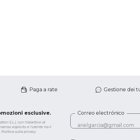
Paga a rate
Gestione dei tu
romozioni esclusive.
Correo electrónico
lon S.L.), con l'obiettivo di
senso esplicito e l'utente ha il
.
Politica sulla privacy