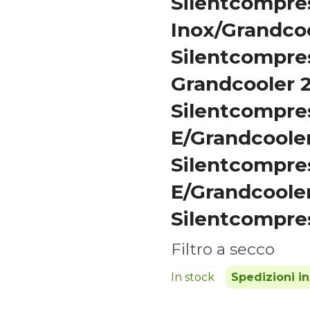
Silentcompre
Inox/Grandco
Silentcompre
Grandcooler 
Silentcompre
E/Grandcoole
Silentcompre
E/Grandcoole
Silentcompre
Filtro a secco
In stock
Spedizioni i