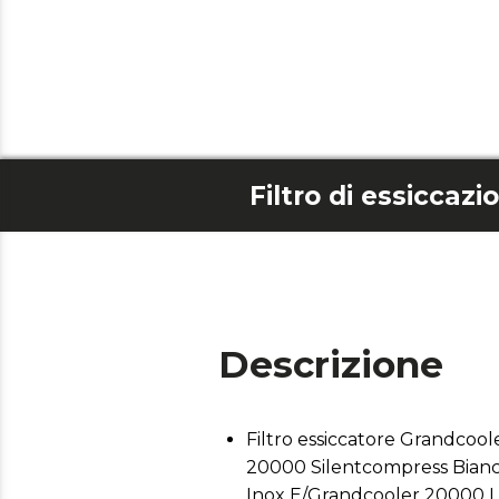
Descrizione
Filtro essiccatore Grandco
20000 Silentcompress Bianc
Inox E/Grandcooler 20000 L