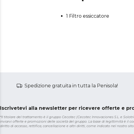
1 Filtro essiccatore
Spedizione gratuita in tutta la Penisola!
Iscrivetevi alla newsletter per ricevere offerte e p
*Il titolare del trattamento è il gruppo Cecotec (Cecotec Innovaciones S.L. e Solotriat
inviarvi offerte e promozioni delle società del gruppo. La base di legittimità è il con
diritto di accesso, rettifica, cancellazione e altri diritti, come indicato nel nostro sito