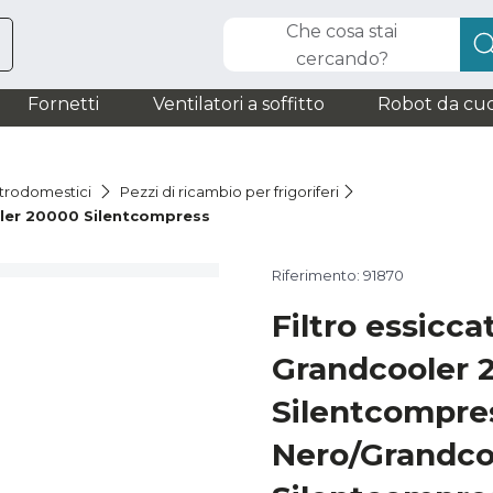
Che cosa stai
cercando?
Fornetti
Ventilatori a soffitto
Robot da cuc
ttrodomestici
Pezzi di ricambio per frigoriferi
oler 20000 Silentcompress
Riferimento: 91870
Filtro essicca
Grandcooler 
Silentcompre
Nero/Grandco