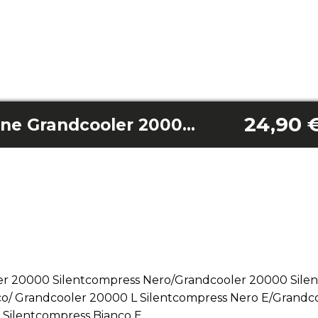
24,90 
Filtro di essiccazione Grandcooler 20000 Silentcompress
oler 20000 Silentcompress Nero/Grandcooler 20000 Sile
o/ Grandcooler 20000 L Silentcompress Nero E/Grandc
 Silentcompress Bianco E