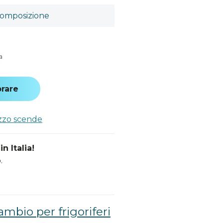
omposizione
a
rare
ezzo scende
n Italia!
.
ambio per frigoriferi