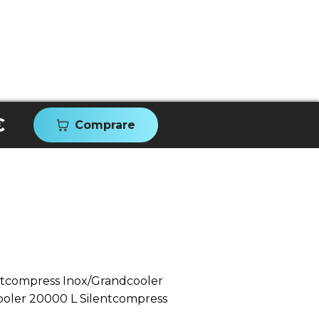
€
Comprare
ntcompress Inox/Grandcooler
ooler 20000 L Silentcompress