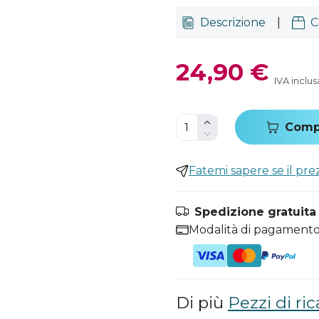
Descrizione
|
C
24,90 €
IVA inclus
Comp
Fatemi sapere se il pr
Spedizione gratuita i
Modalità di pagamento
Di più
Pezzi di ric