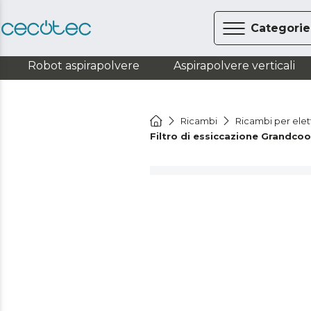
Categorie
Robot aspirapolvere
Aspirapolvere verticali
Ricambi
Ricambi per ele
Filtro di essiccazione Grandco