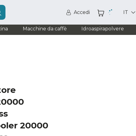
Accedi
IT
ina
Macchine da caffè
Idroaspirapolvere
tore
20000
ss
oler 20000