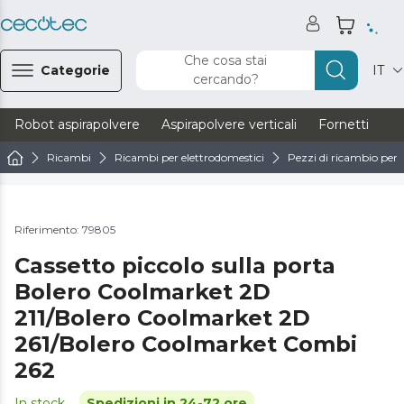
Che cosa stai
Categorie
IT
cercando?
Robot aspirapolvere
Aspirapolvere verticali
Fornetti
Ve
Ricambi
Ricambi per elettrodomestici
Pezzi di ricambio per f
Riferimento: 79805
Cassetto piccolo sulla porta
Bolero Coolmarket 2D
211/Bolero Coolmarket 2D
261/Bolero Coolmarket Combi
262
In stock
Spedizioni in 24-72 ore