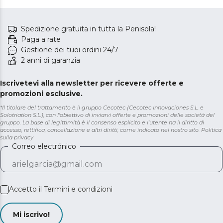
Spedizione gratuita in tutta la Penisola!
Paga a rate
Gestione dei tuoi ordini 24/7
2 anni di garanzia
Iscrivetevi alla newsletter per ricevere offerte e
promozioni esclusive.
*Il titolare del trattamento è il gruppo Cecotec (Cecotec Innovaciones S.L. e
Solotriatlon S.L.), con l'obiettivo di inviarvi offerte e promozioni delle società del
gruppo. La base di legittimità è il consenso esplicito e l'utente ha il diritto di
accesso, rettifica, cancellazione e altri diritti, come indicato nel nostro sito.
Politica
sulla privacy
Correo electrónico
Accetto il
Termini e condizioni
Mi iscrivo!