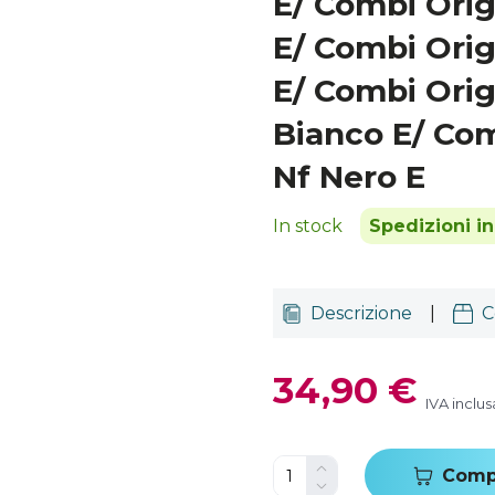
E/ Combi Orig
E/ Combi Orig
E/ Combi Orig
Bianco E/ Com
Nf Nero E
In stock
Spedizioni i
Descrizione
|
C
34,90 €
IVA inclus
Comp