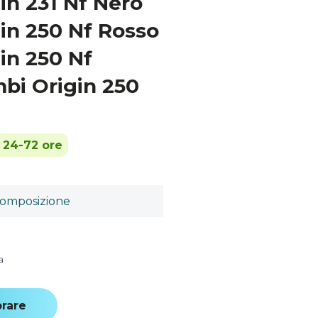
in 231 Nf Nero
in 250 Nf Rosso
in 250 Nf
bi Origin 250
n 24-72 ore
omposizione
a
rare