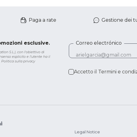
Paga a rate
Gestione dei tu
romozioni esclusive.
Correo electrónico
lon S.L.), con l'obiettivo di
senso esplicito e l'utente ha il
.
Politica sulla privacy
Accetto il
Termini e condiz
i
Legal Notice