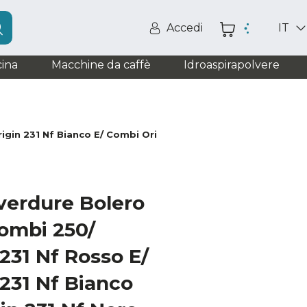
Accedi
IT
ina
Macchine da caffè
Idroaspirapolvere
in 231 Nf Bianco E/ Combi Origin 231 Nf Nero E/ Combi Origi
verdure Bolero
ombi 250/
231 Nf Rosso E/
231 Nf Bianco