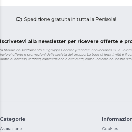
Spedizione gratuita in tutta la Penisola!
Iscrivetevi alla newsletter per ricevere offerte e p
*Il titolare del trattamento è il gruppo Cecotec (Cecotec Innovaciones S.L. e Solotriat
inviarvi offerte e promozioni delle società del gruppo. La base di legittimità è il con
diritto di accesso, rettifica, cancellazione e altri diritti, come indicato nel nostro sito
Categorie
Informazion
Aspirazione
Cookies