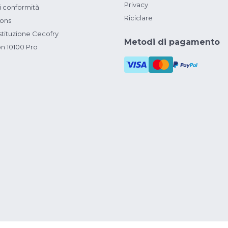
Privacy
i conformità
Riciclare
ions
ituzione Cecofry
Metodi di pagamento
on 10100 Pro