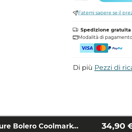
Fatemi sapere se il pr
Spedizione gratuita i
Modalità di pagamento
Di più
Pezzi di ric
34,90 
Cassetto per verdure Bolero Coolmarket Combi 250/ Combi Origin 231 Nf Rosso E/ Combi Origin 231 Nf Bianco E/ Combi Origin 231 Nf Nero E/ Combi Origin 250 Nf Rosso E/ Combi Origin 250 Nf Bianco E/ Combi Origin 250 Nf Nero E