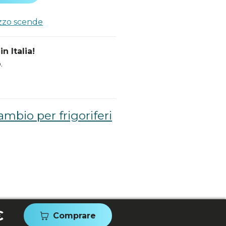
ezzo scende
n Italia!
.
ambio per frigoriferi
€
Comprare