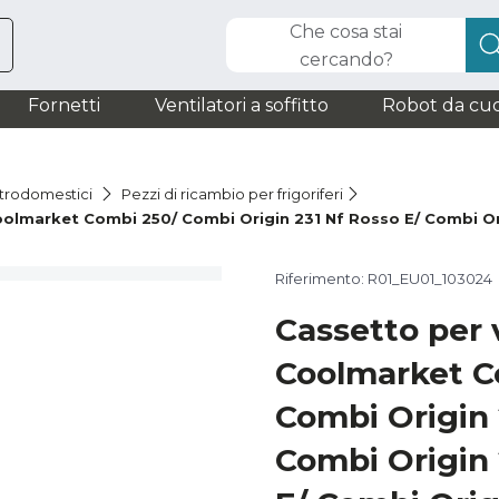
Che cosa stai
cercando?
Fornetti
Ventilatori a soffitto
Robot da cuc
ttrodomestici
Pezzi di ricambio per frigoriferi
olmarket Combi 250/ Combi Origin 231 Nf Rosso E/ Combi Orig
Riferimento: R01_EU01_103024
Cassetto per 
Coolmarket C
Combi Origin 
Combi Origin 