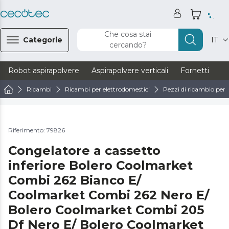
Che cosa stai
Categorie
IT
cercando?
Robot aspirapolvere
Aspirapolvere verticali
Fornetti
Ve
Ricambi
Ricambi per elettrodomestici
Pezzi di ricambio per f
Riferimento: 79826
Congelatore a cassetto
inferiore Bolero Coolmarket
Combi 262 Bianco E/
Coolmarket Combi 262 Nero E/
Bolero Coolmarket Combi 205
Df Nero E/ Bolero Coolmarket