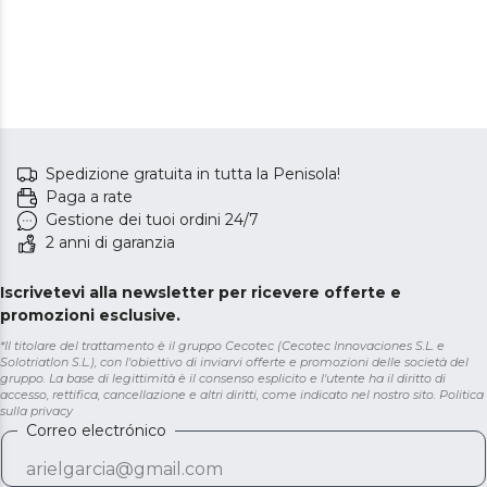
Spedizione gratuita in tutta la Penisola!
Paga a rate
Gestione dei tuoi ordini 24/7
2 anni di garanzia
Iscrivetevi alla newsletter per ricevere offerte e
promozioni esclusive.
*Il titolare del trattamento è il gruppo Cecotec (Cecotec Innovaciones S.L. e
Solotriatlon S.L.), con l'obiettivo di inviarvi offerte e promozioni delle società del
gruppo. La base di legittimità è il consenso esplicito e l'utente ha il diritto di
accesso, rettifica, cancellazione e altri diritti, come indicato nel nostro sito.
Politica
sulla privacy
Correo electrónico