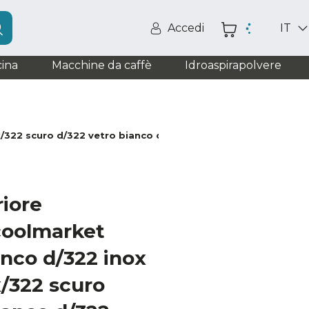
Accedi
IT
ina
Macchine da caffè
Idroaspirapolvere
322 scuro d/322 vetro bianco d/322 vetro nero d/322 vetro 
riore
coolmarket
nco d/322 inox
/322 scuro