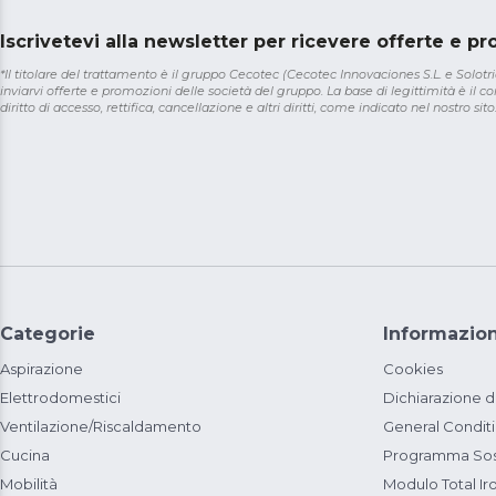
Iscrivetevi alla newsletter per ricevere offerte e p
*Il titolare del trattamento è il gruppo Cecotec (Cecotec Innovaciones S.L. e Solotriat
inviarvi offerte e promozioni delle società del gruppo. La base di legittimità è il con
diritto di accesso, rettifica, cancellazione e altri diritti, come indicato nel nostro sito
Categorie
Informazion
Aspirazione
Cookies
Elettrodomestici
Dichiarazione d
Ventilazione/Riscaldamento
General Condit
Cucina
Programma Sost
Mobilità
Modulo Total Ir