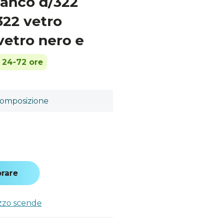
ianco d/322
322 vetro
vetro nero e
n 24-72 ore
omposizione
rare
ezzo scende