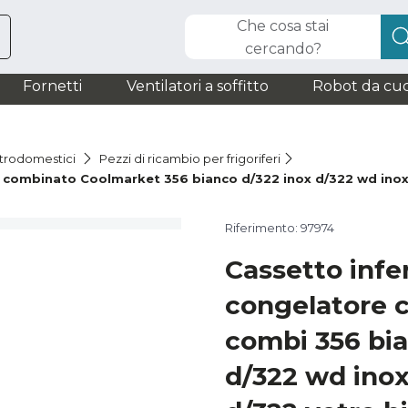
Che cosa stai
cercando?
Fornetti
Ventilatori a soffitto
Robot da cuc
ttrodomestici
Pezzi di ricambio per frigoriferi
 combinato Coolmarket 356 bianco d/322 inox d/322 wd inox/
Riferimento: 97974
Cassetto infe
congelatore 
combi 356 bia
d/322 wd inox