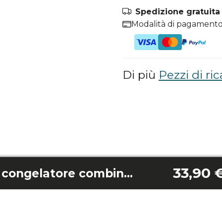
Spedizione gratuita i
Modalità di pagamento
Di più
Pezzi di ric
33,90 
Cassetto inferiore congelatore combinato Coolmarket 356 bianco d/322 inox d/322 wd inox/322 scuro d/322 vetro bianco d/322 vetro nero d/322 vetro bianco e/322 vetro nero e