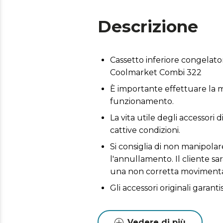
Descrizione
Cassetto inferiore congelat
Coolmarket Combi 322
È importante effettuare la m
funzionamento.
La vita utile degli accessori 
cattive condizioni.
Si consiglia di non manipola
l'annullamento. Il cliente sa
una non corretta movimenta
Gli accessori originali garant
Vedere di più