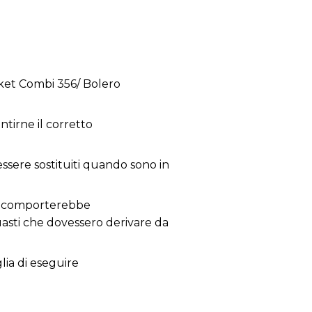
ket Combi 356/ Bolero
tirne il corretto
 essere sostituiti quando sono in
 ne comporterebbe
guasti che dovessero derivare da
glia di eseguire