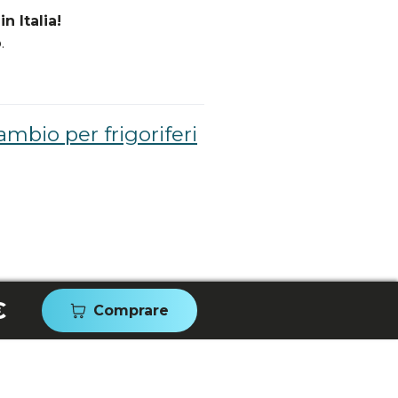
n Italia!
.
ambio per frigoriferi
€
Comprare