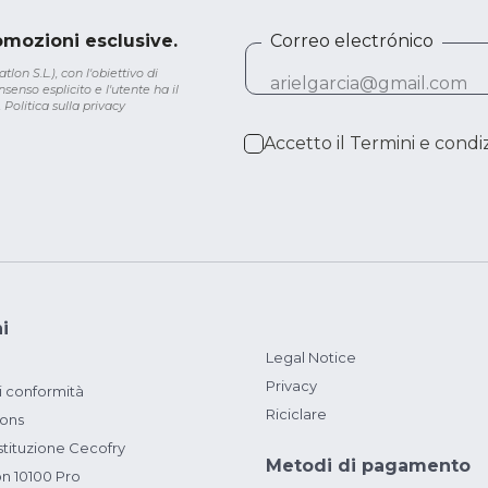
romozioni esclusive.
Correo electrónico
lon S.L.), con l'obiettivo di
senso esplicito e l'utente ha il
.
Politica sulla privacy
Accetto il
Termini e condiz
i
Legal Notice
Privacy
i conformità
Riciclare
ions
ituzione Cecofry
Metodi di pagamento
on 10100 Pro