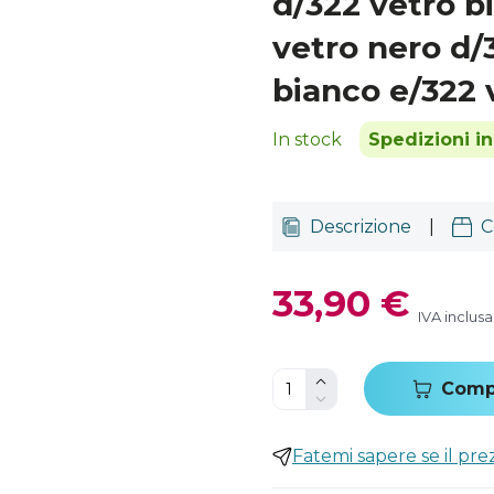
d/322 vetro b
vetro nero d/
bianco e/322 
In stock
Spedizioni i
Descrizione
|
C
33,90 €
IVA inclusa
Comp
Fatemi sapere se il pr