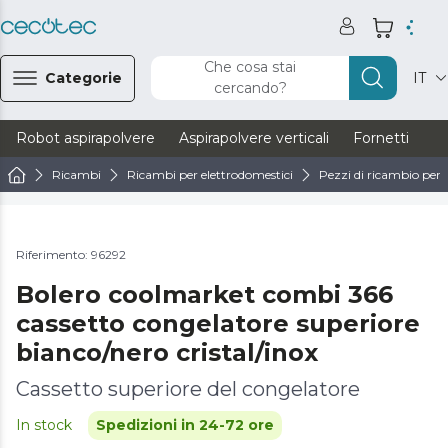
Che cosa stai
Categorie
IT
cercando?
Robot aspirapolvere
Aspirapolvere verticali
Fornetti
Ve
Ricambi
Ricambi per elettrodomestici
Pezzi di ricambio per f
Riferimento: 96292
Bolero coolmarket combi 366
cassetto congelatore superiore
bianco/nero cristal/inox
Cassetto superiore del congelatore
In stock
Spedizioni in 24-72 ore