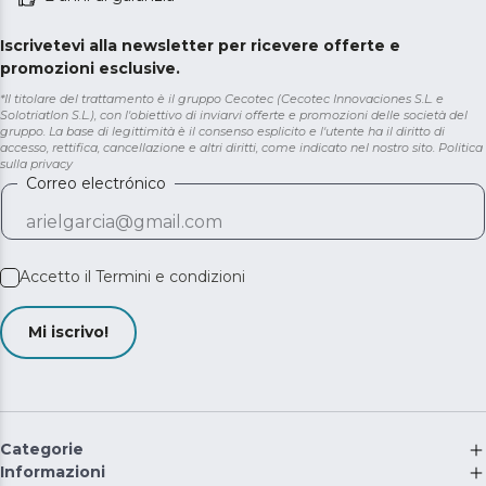
Iscrivetevi alla newsletter per ricevere offerte e
promozioni esclusive.
*Il titolare del trattamento è il gruppo Cecotec (Cecotec Innovaciones S.L. e
Solotriatlon S.L.), con l'obiettivo di inviarvi offerte e promozioni delle società del
gruppo. La base di legittimità è il consenso esplicito e l'utente ha il diritto di
accesso, rettifica, cancellazione e altri diritti, come indicato nel nostro sito.
Politica
sulla privacy
Correo electrónico
Accetto il
Termini e condizioni
Mi iscrivo!
Categorie
Informazioni