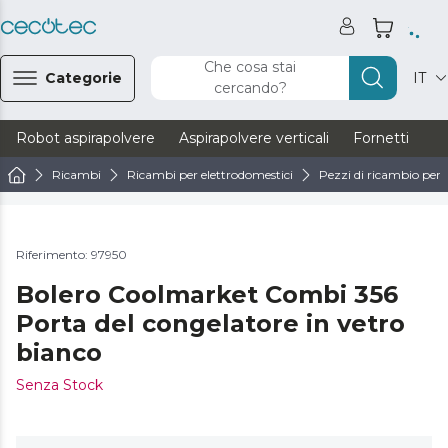
Che cosa stai
Categorie
IT
cercando?
Robot aspirapolvere
Aspirapolvere verticali
Fornetti
Ve
Ricambi
Ricambi per elettrodomestici
Pezzi di ricambio per f
Riferimento: 97950
Bolero Coolmarket Combi 356
Porta del congelatore in vetro
bianco
Senza Stock