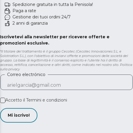
Spedizione gratuita in tutta la Penisola!
Paga a rate
Gestione dei tuoi ordini 24/7
2 anni di garanzia
Iscrivetevi alla newsletter per ricevere offerte e
promozioni esclusive.
*Il titolare del trattamento è il gruppo Cecotec (Cecotec Innovaciones S.L. e
Solotriatlon S.L.), con l'obiettivo di inviarvi offerte e promozioni delle società del
gruppo. La base di legittimità è il consenso esplicito e l'utente ha il diritto di
accesso, rettifica, cancellazione e altri diritti, come indicato nel nostro sito.
Politica
sulla privacy
Correo electrónico
Accetto il
Termini e condizioni
Mi iscrivo!