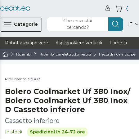
Che cosa stai
Categorie
IT
cercando?
Robot aspirapolvere
Aspirapolvere verticali
Fornetti
Ve
Ricambi
Ricambi per elettrodomestici
Pezzi di ricambio per 
Riferimento: 93808
Bolero Coolmarket Uf 380 Inox/
Bolero Coolmarket Uf 380 Inox
D Cassetto inferiore
Cassetto inferiore
In stock
Spedizioni in 24-72 ore