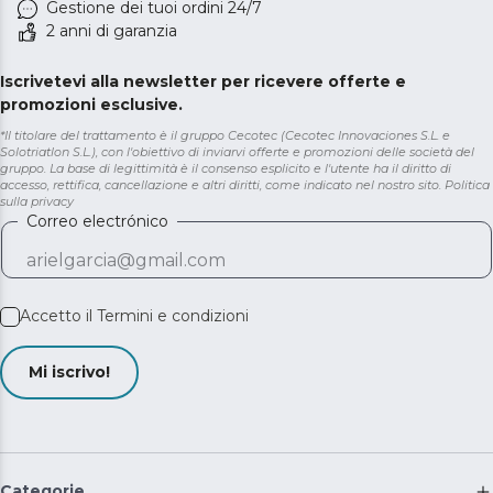
Gestione dei tuoi ordini 24/7
2 anni di garanzia
Iscrivetevi alla newsletter per ricevere offerte e
promozioni esclusive.
*Il titolare del trattamento è il gruppo Cecotec (Cecotec Innovaciones S.L. e
Solotriatlon S.L.), con l'obiettivo di inviarvi offerte e promozioni delle società del
gruppo. La base di legittimità è il consenso esplicito e l'utente ha il diritto di
accesso, rettifica, cancellazione e altri diritti, come indicato nel nostro sito.
Politica
sulla privacy
Correo electrónico
Accetto il
Termini e condizioni
Mi iscrivo!
Categorie