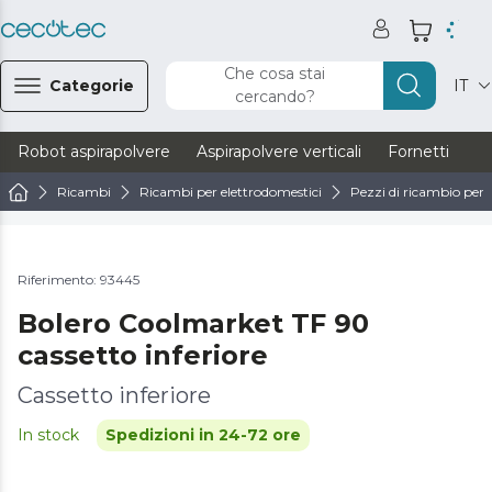
Che cosa stai
Categorie
IT
cercando?
Robot aspirapolvere
Aspirapolvere verticali
Fornetti
Ve
Ricambi
Ricambi per elettrodomestici
Pezzi di ricambio per 
Riferimento: 93445
Bolero Coolmarket TF 90
cassetto inferiore
Cassetto inferiore
In stock
Spedizioni in 24-72 ore