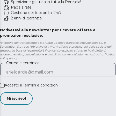
Spedizione gratuita in tutta la Penisola!
Paga a rate
Gestione dei tuoi ordini 24/7
2 anni di garanzia
Iscrivetevi alla newsletter per ricevere offerte e
promozioni esclusive.
*Il titolare del trattamento è il gruppo Cecotec (Cecotec Innovaciones S.L. e
Solotriatlon S.L.), con l'obiettivo di inviarvi offerte e promozioni delle società del
gruppo. La base di legittimità è il consenso esplicito e l'utente ha il diritto di
accesso, rettifica, cancellazione e altri diritti, come indicato nel nostro sito.
Politica
sulla privacy
Correo electrónico
Accetto il
Termini e condizioni
Mi iscrivo!