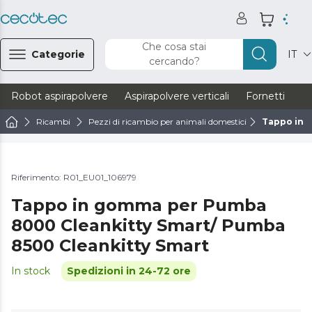
Che cosa stai
Categorie
IT
cercando?
Robot aspirapolvere
Aspirapolvere verticali
Fornetti
Ve
Ricambi
Pezzi di ricambio per animali domestici
Tappo in 
Riferimento: R01_EU01_106979
Tappo in gomma per Pumba
8000 Cleankitty Smart/ Pumba
8500 Cleankitty Smart
In stock
Spedizioni in 24-72 ore