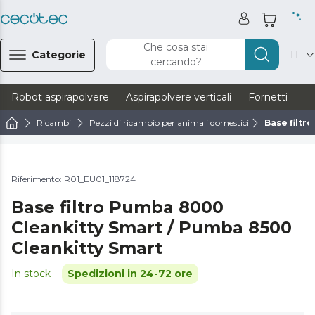
Che cosa stai
Categorie
IT
cercando?
Robot aspirapolvere
Aspirapolvere verticali
Fornetti
Ve
Ricambi
Pezzi di ricambio per animali domestici
Base filtr
Riferimento: R01_EU01_118724
Base filtro Pumba 8000
Cleankitty Smart / Pumba 8500
Cleankitty Smart
In stock
Spedizioni in 24-72 ore