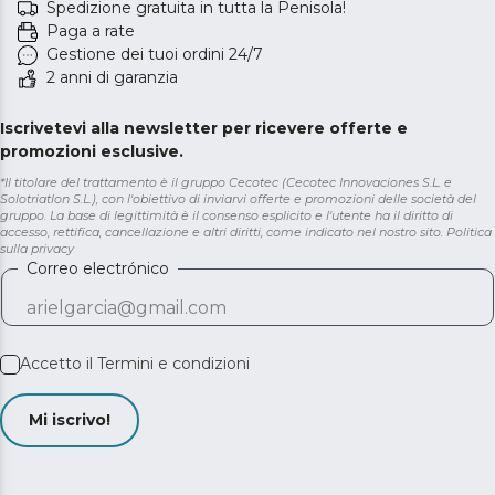
Spedizione gratuita in tutta la Penisola!
Paga a rate
Gestione dei tuoi ordini 24/7
2 anni di garanzia
Iscrivetevi alla newsletter per ricevere offerte e
promozioni esclusive.
*Il titolare del trattamento è il gruppo Cecotec (Cecotec Innovaciones S.L. e
Solotriatlon S.L.), con l'obiettivo di inviarvi offerte e promozioni delle società del
gruppo. La base di legittimità è il consenso esplicito e l'utente ha il diritto di
accesso, rettifica, cancellazione e altri diritti, come indicato nel nostro sito.
Politica
sulla privacy
Correo electrónico
Accetto il
Termini e condizioni
Mi iscrivo!