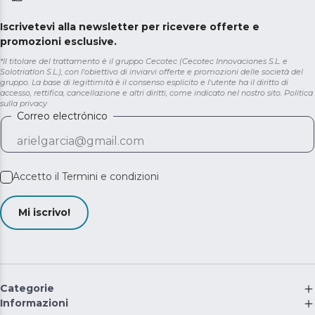
Iscrivetevi alla newsletter per ricevere offerte e
promozioni esclusive.
*Il titolare del trattamento è il gruppo Cecotec (Cecotec Innovaciones S.L. e
Solotriatlon S.L.), con l'obiettivo di inviarvi offerte e promozioni delle società del
gruppo. La base di legittimità è il consenso esplicito e l'utente ha il diritto di
accesso, rettifica, cancellazione e altri diritti, come indicato nel nostro sito.
Politica
sulla privacy
Correo electrónico
Accetto il
Termini e condizioni
Mi iscrivo!
Categorie
Informazioni