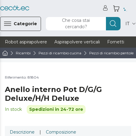
Che cosa stai
Categorie
IT
cercando?
Robot aspirapolvere
Aspirapolvere verticali
Fornetti
Ve
Ricambi
Pezzi di ricambio cucina
Pezzi di ricambio pentole
Riferimento: 81804
Anello interno Pot D/G/G
Deluxe/H/H Deluxe
In stock
Spedizioni in 24-72 ore
Descrizione
|
Composizione